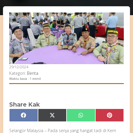
29/12/2024
Kategori:
Berita
Waktu baca : 1 menit
Share Kak
Share
Share
Share
Share
Facebook
X
WhatsApp
Pinterest
on
on
on
on
(Twitter)
Selangor Malaysia – Pada senja yang hangat tadi di Kem