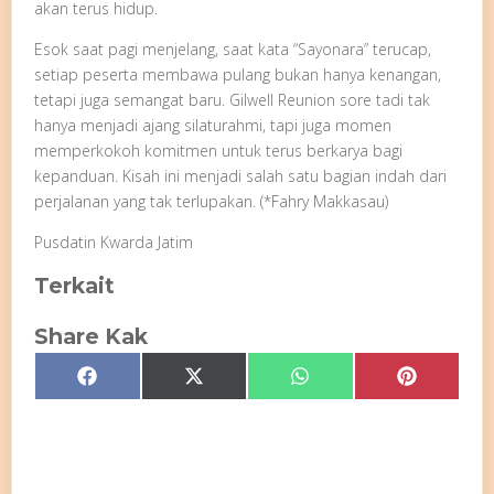
akan terus hidup.
Esok saat pagi menjelang, saat kata “Sayonara” terucap,
setiap peserta membawa pulang bukan hanya kenangan,
tetapi juga semangat baru. Gilwell Reunion sore tadi tak
hanya menjadi ajang silaturahmi, tapi juga momen
memperkokoh komitmen untuk terus berkarya bagi
kepanduan. Kisah ini menjadi salah satu bagian indah dari
perjalanan yang tak terlupakan. (*Fahry Makkasau)
Pusdatin Kwarda Jatim
Terkait
Share Kak
Share
Share
Share
Share
Facebook
X
WhatsApp
Pinterest
on
on
on
on
(Twitter)