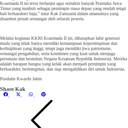
Koarmada II ini terus berlanjut agar semakin banyak Pramuka Jawa
Timur yang tumbuh sebagai pemimpin masa depan yang rendah tetapi
hati berkarakter baja,” tutur Kak Zamzami dalam amanatnya yang
disambut penuh semangat oleh seluruh peserta.
Melalui kegiatan KKRI Koarmada II ini, diharapkan lahir generasi
muda yang tidak hanya memiliki kemampuan kepemimpinan dan
kedisiplinan yang tinggi, tetapi juga memiliki jiwa patriotisme,
semangat pengabdian, serta komitmen yang kuat untuk menjaga
persatuan dan keutuhan Negara Kesatuan Republik Indonesia. Mereka
adalah harapan bangsa yang kelak akan menjadi pemimpin yang
berkarakter, berintegritas, dan siap mengabdikan diri untuk Indonesia.
Pusdatin Kwarda Jatim
Share Kak
Share
Share
Share
Share
Facebook
X
WhatsApp
Pinterest
on
on
on
on
(Twitter)