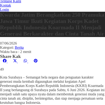
Tentang Kami
Kontak
Login
Kwarda Jatim Berangkatkan 250 Pramuka
Jawa Timur Ikuti Kegiatan Korps Kadet
Republik Indonesia Koarmada II Menjadi
Generasi Berkarakter dan Cinta Tanah Air
07/06/2026
Kategori:
Berita
Waktu baca : 2 menit
Share Kak
Share
Share
Share
Share
Facebook
X
WhatsApp
Pinterest
on
on
on
on
(Twitter)
49
Kota Surabaya – Semangat bela negara dan penguatan karakter
generasi muda kembali digaungkan melalui kegiatan Apel
Pemberangkatan Korps Kadet Republik Indonesia (KKRI) Koarmada
II yang berlangsung di Surabaya pada Sabtu, 6 Juni 2026. Kegiatan ini
menjadi salah satu upaya nyata dalam membentuk generasi muda yang
cinta tanah air, disiplin, berintegritas, dan siap menjaga persatuan serta
keutuhan bangsa Indonesia.