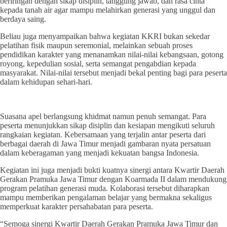
beriringan dengan sikap disiplin, tanggung jawab, dan rasa cinta
kepada tanah air agar mampu melahirkan generasi yang unggul dan
berdaya saing.
Beliau juga menyampaikan bahwa kegiatan KKRI bukan sekedar
pelatihan fisik maupun seremonial, melainkan sebuah proses
pendidikan karakter yang menanamkan nilai-nilai kebangsaan, gotong
royong, kepedulian sosial, serta semangat pengabdian kepada
masyarakat. Nilai-nilai tersebut menjadi bekal penting bagi para peserta
dalam kehidupan sehari-hari.
Suasana apel berlangsung khidmat namun penuh semangat. Para
peserta menunjukkan sikap disiplin dan kesiapan mengikuti seluruh
rangkaian kegiatan. Kebersamaan yang terjalin antar peserta dari
berbagai daerah di Jawa Timur menjadi gambaran nyata persatuan
dalam keberagaman yang menjadi kekuatan bangsa Indonesia.
Kegiatan ini juga menjadi bukti kuatnya sinergi antara Kwartir Daerah
Gerakan Pramuka Jawa Timur dengan Koarmada II dalam mendukung
program pelatihan generasi muda. Kolaborasi tersebut diharapkan
mampu memberikan pengalaman belajar yang bermakna sekaligus
memperkuat karakter persahabatan para peserta.
“Semoga sinergi Kwartir Daerah Gerakan Pramuka Jawa Timur dan