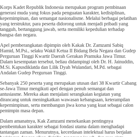
Korps Kadet Republik Indonesia merupakan program pembinaan
generasi muda yang fokus pada penguatan karakter, kedisiplinan,
kepemimpinan, dan semangat nasionalisme. Melalui berbagai pelatihan
yang terstruktur, para peserta didorong untuk menjadi pribadi yang
tangguh, bertanggung jawab, serta memiliki kepedulian terhadap
bangsa dan negara.
Apel pemberangkatan dipimpin oleh Kakak Dr. Zamzami Sabiq
Hamid, M.Psi., selaku Wakil Ketua II Bidang Bela Negara dan Gudep
Perguruan Tinggi Kwartir Daerah Gerakan Pramuka Jawa Timur.
Dalam kesempatan tersebut, beliau didampingi oleh Dr. H. Jainuddin,
M.Si. Kapusdiklatda dan Lilik Dyah Wulandari, M.Pd. sebagai
Andalan Gudep Perguruan Tinggi.
Sebanyak 250 peserta yang merupakan utusan dari 38 Kwartir Cabang
se-Jawa Timur mengikuti apel dengan penuh semangat dan
antusiasme. Mereka akan menjalani serangkaian kegiatan yang
dirancang untuk meningkatkan wawasan kebangsaan, keterampilan
kepemimpinan, serta membangun jiwa korsa yang kuat sebagai calon
pemimpin masa depan.
Dalam amanatnya, Kak Zamzami menekankan pentingnya
pembentukan karakter sebagai fondasi utama dalam menghadapi
tantangan zaman. Menurutnya, kecerdasan intelektual harus berjalan