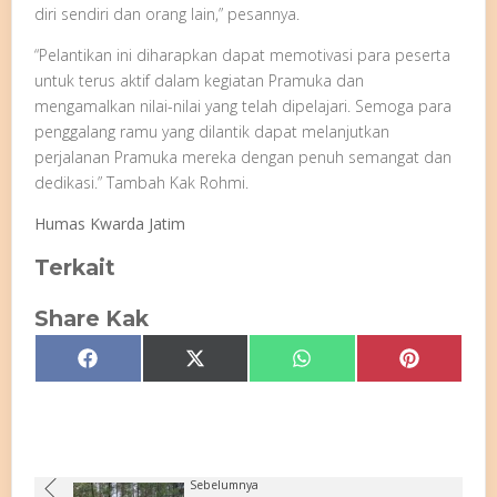
diri sendiri dan orang lain,” pesannya.
“Pelantikan ini diharapkan dapat memotivasi para peserta
untuk terus aktif dalam kegiatan Pramuka dan
mengamalkan nilai-nilai yang telah dipelajari. Semoga para
penggalang ramu yang dilantik dapat melanjutkan
perjalanan Pramuka mereka dengan penuh semangat dan
dedikasi.” Tambah Kak Rohmi.
Humas Kwarda Jatim
Terkait
Share Kak
Share
Share
Share
Share
Facebook
X
WhatsApp
Pinterest
on
on
on
on
(Twitter)
Sebelumnya