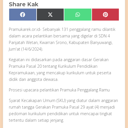
Share Kak
Share
Share
Share
Share
Facebook
X
WhatsApp
Pinterest
on
on
on
on
(Twitter)
Pramukarek.or.id- Sebanyak 131 penggalang ramu dilantik
dalam acara pelantikan bersama yang digelar di SDN 4
Parijatah Wetan, Kwarran Srono, Kabupaten Banyuwangi,
Jum'at (14/6/2024).
Kegiatan ini didasarkan pada anggaran dasar Gerakan
Pramuka Pasal 20 tentang Kurikulum Pendidikan
Kepramukaan, yang mencakup kurikulum untuk peserta
didik dan anggota dewasa.
Prosesi upacara pelantikan Pramuka Penggalang Ramu
Syarat Kecakapan Umum (SKU) yang diatur dalam anggaran
rumah tangga Gerakan Pramuka Pasal 29 ayat (4) menjadi
pedoman kurikulum pendidikan untuk mencapai tingkat
tertentu dalam setiap jenjang.