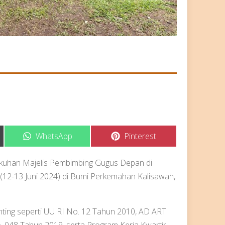
Share
Share
WhatsApp
Pinterest
on
on
ukuhan Majelis Pembimbing Gugus Depan di
12-13 Juni 2024) di Bumi Perkemahan Kalisawah,
enting seperti UU RI No. 12 Tahun 2010, AD ART
048 Tahun 2019, serta Program Kerja Kwartir