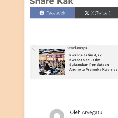
Share Kak
Share
Share
Facebook
X (Twitter)
on
on
Sebelumnya
Kwarda Jatim Ajak
Kwarcab se Jatim
Sukseskan Pendataan
Anggota Pramuka Kwarnas
Oleh
Arvegatu