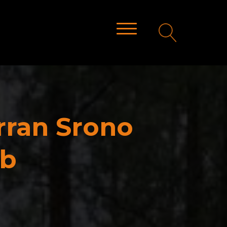
rran Srono
ab