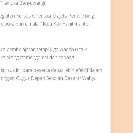
n Pramuka Banyuwangi.
egiatan Kursus Orientasi Majelis Pembimbing
ibuka dan dimulai,” kata Kak Hanif Irianto.
orum pembelajaran tetapi juga wadah untuk
a di tingkat mengomel dan cabang.
ursus ini, para peserta dapat lebih efektif dalam
 tingkat Gugus Depan Sekolah Dasar.(*Wahyu