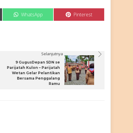
Share
Share
WhatsApp
Pinterest
on
on
Selanjutnya
9 GugusDepan SDN se
Parijatah Kulon – Parijatah
Wetan Gelar Pelantikan
Bersama Penggalang
Ramu