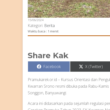
15/06/2024
Kategori:
Berita
Waktu baca : 1 menit
Share Kak
Share
Share
Facebook
X (Twitter)
on
on
Pramukarek.or.id – Kursus Orientasi dan Peng
Kwarran Srono resmi dibuka pada Rabu-Kamis (
Songgon, Banyuwangi.
Acara ini didasarkan pada sejumlah regulasi p
Gerakan Pramuka Tahun 2023, SK Kwarnas No. 