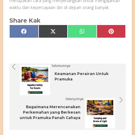
merupakan cara yang menyenangkan untuk mengajarkan
waktu dan kepercayaan diri di depan orang banyak.
Share Kak
Share
Share
Share
Share
Facebook
X
WhatsApp
Pinterest
on
on
on
on
(Twitter)
Sebelumnya
Keamanan Perairan Untuk
Pramuka
Selanjutnya
Bagaimana Merencanakan
Perkemahan yang Berkesan
untuk Pramuka Panah Cahaya