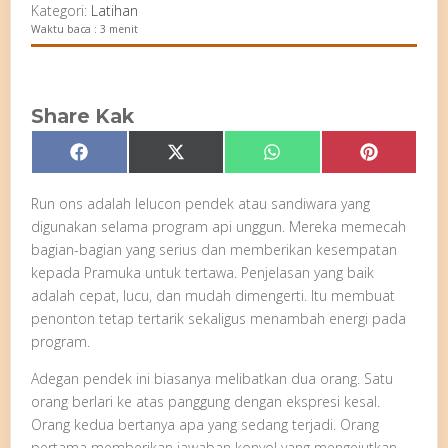
Kategori:
Latihan
Waktu baca : 3 menit
Share Kak
Share
Share
Share
Share
Facebook
X
WhatsApp
Pinterest
on
on
on
on
(Twitter)
Run ons adalah lelucon pendek atau sandiwara yang
digunakan selama program api unggun. Mereka memecah
bagian-bagian yang serius dan memberikan kesempatan
kepada Pramuka untuk tertawa. Penjelasan yang baik
adalah cepat, lucu, dan mudah dimengerti. Itu membuat
penonton tetap tertarik sekaligus menambah energi pada
program.
Adegan pendek ini biasanya melibatkan dua orang. Satu
orang berlari ke atas panggung dengan ekspresi kesal.
Orang kedua bertanya apa yang sedang terjadi. Orang
pertama memberikan jawaban konyol yang mengejutkan