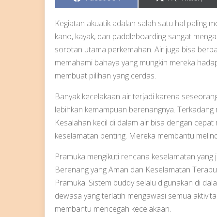
on
on
Kegiatan akuatik adalah salah satu hal paling
kano, kayak, dan paddleboarding sangat mengasy
sorotan utama perkemahan. Air juga bisa berbaha
memahami bahaya yang mungkin mereka hadapi. K
membuat pilihan yang cerdas.
Banyak kecelakaan air terjadi karena seseoran
lebihkan kemampuan berenangnya. Terkadang m
Kesalahan kecil di dalam air bisa dengan cepat
keselamatan penting. Mereka membantu melind
Pramuka mengikuti rencana keselamatan yang je
Berenang yang Aman dan Keselamatan Terapun
Pramuka. Sistem buddy selalu digunakan di dala
dewasa yang terlatih mengawasi semua aktivitas
membantu mencegah kecelakaan.