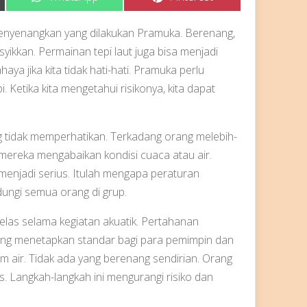
on
on
 menyenangkan yang dilakukan Pramuka. Berenang,
ikkan. Permainan tepi laut juga bisa menjadi
ya jika kita tidak hati-hati. Pramuka perlu
etika kita mengetahui risikonya, kita dapat
g tidak memperhatikan. Terkadang orang melebih-
ereka mengabaikan kondisi cuaca atau air.
 menjadi serius. Itulah mengapa peraturan
ungi semua orang di grup.
las selama kegiatan akuatik. Pertahanan
g menetapkan standar bagi para pemimpin dan
m air. Tidak ada yang berenang sendirian. Orang
. Langkah-langkah ini mengurangi risiko dan