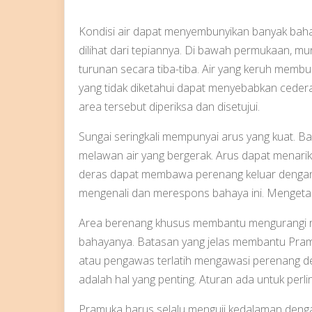
Kondisi air dapat menyembunyikan banyak bahay
dilihat dari tepiannya. Di bawah permukaan, mu
turunan secara tiba-tiba. Air yang keruh membua
yang tidak diketahui dapat menyebabkan cedera
area tersebut diperiksa dan disetujui.
Sungai seringkali mempunyai arus yang kuat. Ba
melawan air yang bergerak. Arus dapat menarik 
deras dapat membawa perenang keluar dengan
mengenali dan merespons bahaya ini. Mengeta
Area berenang khusus membantu mengurangi ris
bahayanya. Batasan yang jelas membantu Pram
atau pengawas terlatih mengawasi perenang den
adalah hal yang penting. Aturan ada untuk perl
Pramuka harus selalu menguji kedalaman denga