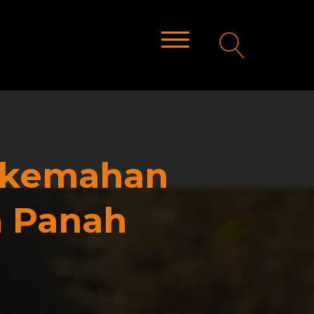
rkemahan
a Panah