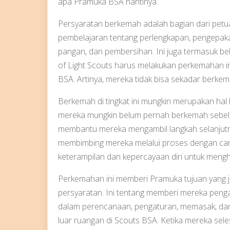
apa Pramuka BSA nantinya.
Persyaratan berkemah adalah bagian dari petu
pembelajaran tentang perlengkapan, pengepa
pangan, dan pembersihan. Ini juga termasuk be
of Light Scouts harus melakukan perkemahan i
BSA. Artinya, mereka tidak bisa sekadar berke
Berkemah di tingkat ini mungkin merupakan hal
mereka mungkin belum pernah berkemah sebelu
membantu mereka mengambil langkah selanjutny
membimbing mereka melalui proses dengan ca
keterampilan dan kepercayaan diri untuk meng
Perkemahan ini memberi Pramuka tujuan yang j
persyaratan. Ini tentang memberi mereka pen
dalam perencanaan, pengaturan, memasak, dan r
luar ruangan di Scouts BSA. Ketika mereka sele