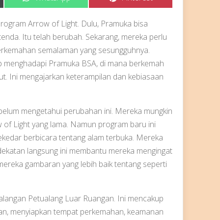
on
on
rogram Arrow of Light. Dulu, Pramuka bisa
tenda. Itu telah berubah. Sekarang, mereka perlu
erkemahan semalaman yang sesungguhnya.
ap menghadapi Pramuka BSA, di mana berkemah
t. Ini mengajarkan keterampilan dan kebiasaan
belum mengetahui perubahan ini. Mereka mungkin
 of Light yang lama. Namun program baru ini
ekedar berbicara tentang alam terbuka. Mereka
endekatan langsung ini membantu mereka mengingat
 mereka gambaran yang lebih baik tentang seperti
alangan Petualang Luar Ruangan. Ini mencakup
kan, menyiapkan tempat perkemahan, keamanan