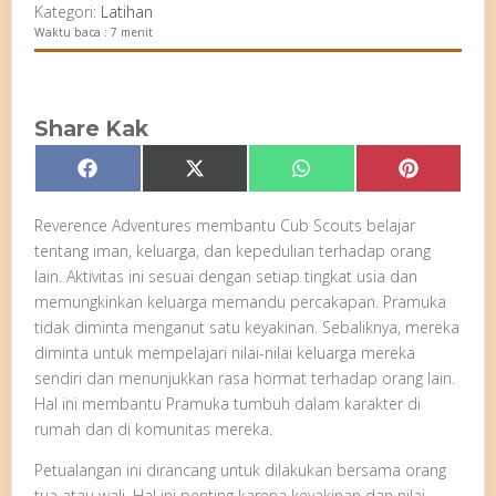
Kategori:
Latihan
Waktu baca : 7 menit
Share Kak
Share
Share
Share
Share
Facebook
X
WhatsApp
Pinterest
on
on
on
on
(Twitter)
Reverence Adventures membantu Cub Scouts belajar
tentang iman, keluarga, dan kepedulian terhadap orang
lain. Aktivitas ini sesuai dengan setiap tingkat usia dan
memungkinkan keluarga memandu percakapan. Pramuka
tidak diminta menganut satu keyakinan. Sebaliknya, mereka
diminta untuk mempelajari nilai-nilai keluarga mereka
sendiri dan menunjukkan rasa hormat terhadap orang lain.
Hal ini membantu Pramuka tumbuh dalam karakter di
rumah dan di komunitas mereka.
Petualangan ini dirancang untuk dilakukan bersama orang
tua atau wali. Hal ini penting karena keyakinan dan nilai