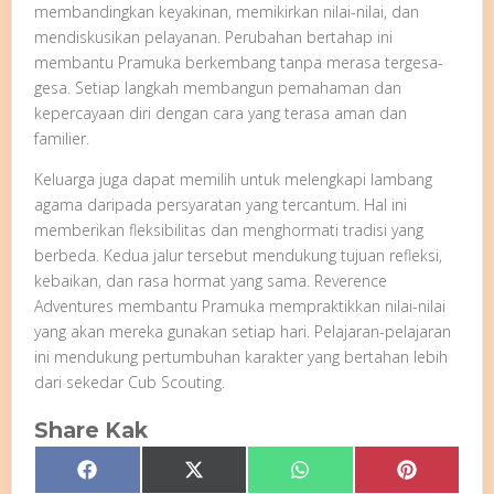
membandingkan keyakinan, memikirkan nilai-nilai, dan
mendiskusikan pelayanan. Perubahan bertahap ini
membantu Pramuka berkembang tanpa merasa tergesa-
gesa. Setiap langkah membangun pemahaman dan
kepercayaan diri dengan cara yang terasa aman dan
familier.
Keluarga juga dapat memilih untuk melengkapi lambang
agama daripada persyaratan yang tercantum. Hal ini
memberikan fleksibilitas dan menghormati tradisi yang
berbeda. Kedua jalur tersebut mendukung tujuan refleksi,
kebaikan, dan rasa hormat yang sama. Reverence
Adventures membantu Pramuka mempraktikkan nilai-nilai
yang akan mereka gunakan setiap hari. Pelajaran-pelajaran
ini mendukung pertumbuhan karakter yang bertahan lebih
dari sekedar Cub Scouting.
Share Kak
Share
Share
Share
Share
Facebook
X
WhatsApp
Pinterest
on
on
on
on
(Twitter)