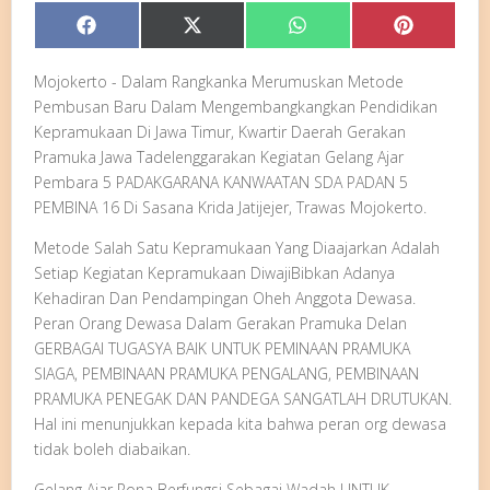
Share
Share
Share
Share
Facebook
X
WhatsApp
Pinterest
on
on
on
on
(Twitter)
Mojokerto - Dalam Rangkanka Merumuskan Metode
Pembusan Baru Dalam Mengembangkangkan Pendidikan
Kepramukaan Di Jawa Timur, Kwartir Daerah Gerakan
Pramuka Jawa Tadelenggarakan Kegiatan Gelang Ajar
Pembara 5 PADAKGARANA KANWAATAN SDA PADAN 5
PEMBINA 16 Di Sasana Krida Jatijejer, Trawas Mojokerto.
Metode Salah Satu Kepramukaan Yang Diaajarkan Adalah
Setiap Kegiatan Kepramukaan DiwajiBibkan Adanya
Kehadiran Dan Pendampingan Oheh Anggota Dewasa.
Peran Orang Dewasa Dalam Gerakan Pramuka Delan
GERBAGAI TUGASYA BAIK UNTUK PEMINAAN PRAMUKA
SIAGA, PEMBINAAN PRAMUKA PENGALANG, PEMBINAAN
PRAMUKA PENEGAK DAN PANDEGA SANGATLAH DRUTUKAN.
Hal ini menunjukkan kepada kita bahwa peran org dewasa
tidak boleh diabaikan.
Gelang Ajar Rona Berfungsi Sebagai Wadah UNTUK