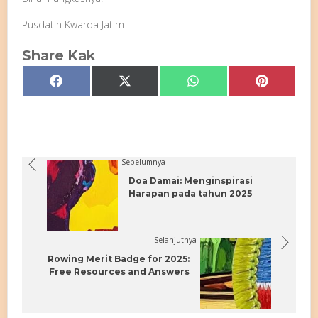
Pusdatin Kwarda Jatim
Share Kak
Share
Share
Share
Share
Facebook
X
WhatsApp
Pinterest
on
on
on
on
(Twitter)
Sebelumnya
Doa Damai: Menginspirasi
Harapan pada tahun 2025
Selanjutnya
Rowing Merit Badge for 2025:
Free Resources and Answers