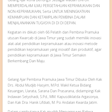
MEMPERDALAM ILMU PERGETAHUAN KEPRAMUKAAN DAN
NON-KEPRAMUKAAN, Serta UNTUK MENINGKATKAN
KEMAMPUAN DAN KETAMPILAN PEMBINA DALAM
MENJALANANKAN TUGASYA DI DI DI DEPAN.
Kegiatan ini diikuti oleh 66 Pelatih dan Pembina Pramuka
utusan Kwarcab di Jawa Timur yang sudah memiliki inovasi
alat-alat pendidikan kepramukaan atau inovasi metode
pendidikan kepramukaan yang inovatif dan produktif, agar
pendidikan kepramukaan di Jawa Timur Semakin
Berkembang Dan Maju.
Gelang Ajar Pembina Pramuka Jawa Timur Dibuka Oleh Kak
Drs. Abdul Mudjib Hasyim, M.Pd. Wakil Ketua Bidang
Keuangan, Uarata, Sarana Dan Prasarana, didampingi Kak
Indawan Setyohadi, S.Pd., MM. Kapusdiklatda Argasonya,
Dan Kak Dra. Hanik Lifdiati, M. Psi Andalan Kwarda Jatim.
Dalam sambutanya Kak mudjib Menyampaan Bahwa