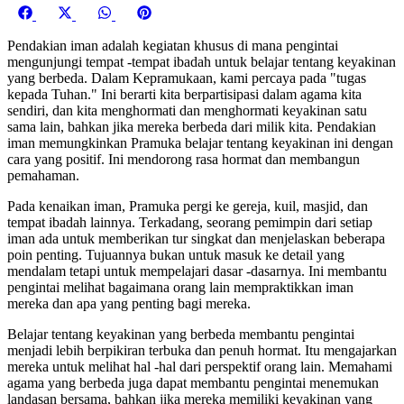
Share
Share
Share
Share
Facebook
X
WhatsApp
Pinterest
on
on
on
on
(Twitter)
Pendakian iman adalah kegiatan khusus di mana pengintai
mengunjungi tempat -tempat ibadah untuk belajar tentang keyakinan
yang berbeda. Dalam Kepramukaan, kami percaya pada "tugas
kepada Tuhan." Ini berarti kita berpartisipasi dalam agama kita
sendiri, dan kita menghormati dan menghormati keyakinan satu
sama lain, bahkan jika mereka berbeda dari milik kita. Pendakian
iman memungkinkan Pramuka belajar tentang keyakinan ini dengan
cara yang positif. Ini mendorong rasa hormat dan membangun
pemahaman.
Pada kenaikan iman, Pramuka pergi ke gereja, kuil, masjid, dan
tempat ibadah lainnya. Terkadang, seorang pemimpin dari setiap
iman ada untuk memberikan tur singkat dan menjelaskan beberapa
poin penting. Tujuannya bukan untuk masuk ke detail yang
mendalam tetapi untuk mempelajari dasar -dasarnya. Ini membantu
pengintai melihat bagaimana orang lain mempraktikkan iman
mereka dan apa yang penting bagi mereka.
Belajar tentang keyakinan yang berbeda membantu pengintai
menjadi lebih berpikiran terbuka dan penuh hormat. Itu mengajarkan
mereka untuk melihat hal -hal dari perspektif orang lain. Memahami
agama yang berbeda juga dapat membantu pengintai menemukan
landasan bersama, bahkan jika mereka memiliki keyakinan yang