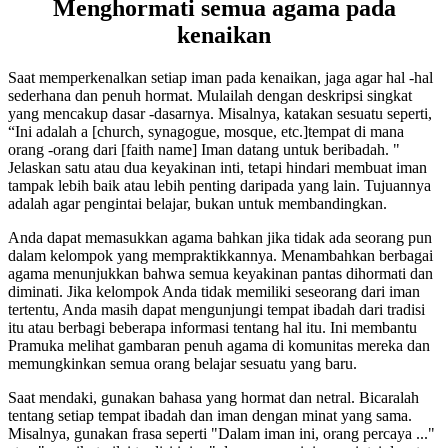
Menghormati semua agama pada
kenaikan
Saat memperkenalkan setiap iman pada kenaikan, jaga agar hal -hal
sederhana dan penuh hormat. Mulailah dengan deskripsi singkat
yang mencakup dasar -dasarnya. Misalnya, katakan sesuatu seperti,
“Ini adalah a [church, synagogue, mosque, etc.]tempat di mana
orang -orang dari [faith name] Iman datang untuk beribadah. "
Jelaskan satu atau dua keyakinan inti, tetapi hindari membuat iman
tampak lebih baik atau lebih penting daripada yang lain. Tujuannya
adalah agar pengintai belajar, bukan untuk membandingkan.
Anda dapat memasukkan agama bahkan jika tidak ada seorang pun
dalam kelompok yang mempraktikkannya. Menambahkan berbagai
agama menunjukkan bahwa semua keyakinan pantas dihormati dan
diminati. Jika kelompok Anda tidak memiliki seseorang dari iman
tertentu, Anda masih dapat mengunjungi tempat ibadah dari tradisi
itu atau berbagi beberapa informasi tentang hal itu. Ini membantu
Pramuka melihat gambaran penuh agama di komunitas mereka dan
memungkinkan semua orang belajar sesuatu yang baru.
Saat mendaki, gunakan bahasa yang hormat dan netral. Bicaralah
tentang setiap tempat ibadah dan iman dengan minat yang sama.
Misalnya, gunakan frasa seperti "Dalam iman ini, orang percaya ..."