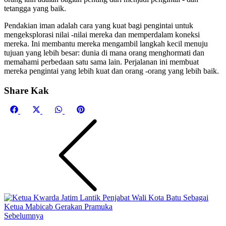
tetangga yang baik.
Pendakian iman adalah cara yang kuat bagi pengintai untuk
mengeksplorasi nilai -nilai mereka dan memperdalam koneksi
mereka. Ini membantu mereka mengambil langkah kecil menuju
tujuan yang lebih besar: dunia di mana orang menghormati dan
memahami perbedaan satu sama lain. Perjalanan ini membuat
mereka pengintai yang lebih kuat dan orang -orang yang lebih baik.
Share Kak
Share
Share
Share
Share
Facebook
X
WhatsApp
Pinterest
on
on
on
on
(Twitter)
Sebelumnya