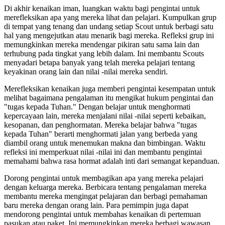
Di akhir kenaikan iman, luangkan waktu bagi pengintai untuk
merefleksikan apa yang mereka lihat dan pelajari. Kumpulkan grup
di tempat yang tenang dan undang setiap Scout untuk berbagi satu
hal yang mengejutkan atau menarik bagi mereka. Refleksi grup ini
memungkinkan mereka mendengar pikiran satu sama lain dan
terhubung pada tingkat yang lebih dalam. Ini membantu Scouts
menyadari betapa banyak yang telah mereka pelajari tentang
keyakinan orang lain dan nilai -nilai mereka sendiri.
Merefleksikan kenaikan juga memberi pengintai kesempatan untuk
melihat bagaimana pengalaman itu mengikat hukum pengintai dan
"tugas kepada Tuhan." Dengan belajar untuk menghormati
kepercayaan lain, mereka menjalani nilai -nilai seperti kebaikan,
kesopanan, dan penghormatan. Mereka belajar bahwa "tugas
kepada Tuhan" berarti menghormati jalan yang berbeda yang
diambil orang untuk menemukan makna dan bimbingan. Waktu
refleksi ini memperkuat nilai -nilai ini dan membantu pengintai
memahami bahwa rasa hormat adalah inti dari semangat kepanduan.
Dorong pengintai untuk membagikan apa yang mereka pelajari
dengan keluarga mereka. Berbicara tentang pengalaman mereka
membantu mereka mengingat pelajaran dan berbagi pemahaman
baru mereka dengan orang lain. Para pemimpin juga dapat
mendorong pengintai untuk membahas kenaikan di pertemuan
pasukan atau paket. Ini memungkinkan mereka berbagi wawasan