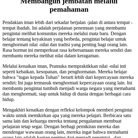
Membangun jembatan melalui
pemahaman
Pendakian iman lebih dari sekadar berjalan -jalan di antara tempat -
tempat ibadah. Ini adalah perjalanan penemuan yang membantu
pengintai melihat komunitas mereka melalui mata baru. Dengan
belajar tentang keyakinan yang berbeda, pengintai belajar untuk
menghormati nilai -nilai dan tradisi yang penting bagi orang lain.
Rasa hormat ini memperkuat rasa kebersamaan mereka sendiri dan
membantu mereka melihat nilai dalam keragaman.
Melalui kenaikan iman, Pramuka mempraktikkan nilai -nilai inti
seperti kebaikan, kesopanan, dan penghormatan. Mereka belajar
bahwa "tugas kepada Tuhan" berarti lebih dari kepercayaan mereka
sendiri; Ini juga termasuk menghormati kepercayaan orang lain. Ini
membantu pengintai tumbuh menjadi warga negara yang memahami
dan menghormati, siap untuk hidup di dunia dengan berbagai cara
hidup.
Mengakhiri kenaikan dengan refleksi kelompok memberi pengintai
waktu untuk memikirkan apa yang mereka pelajari. Berbicara satu
sama lain dan keluarga mereka tentang pengalaman membuat
pelajaran tetap segar. Dengan berbagi pemikiran mereka dan
mendengar wawasan orang lain, mereka ingat bahwa memahami
orang lain adalah bagian penting dari menjadi pengintai - dan