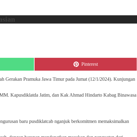
asian
Share
Pinterest
on
erah Gerakan Pramuka Jawa Timur pada Jumat (12/1/2024). Kunjungan
., MM. Kapusdiklatda Jatim, dan Kak Ahmad Hindarto Kabag Binawasa
pengurusan baru pusdiklatcab nganjuk berkomitmen memaksimalkan