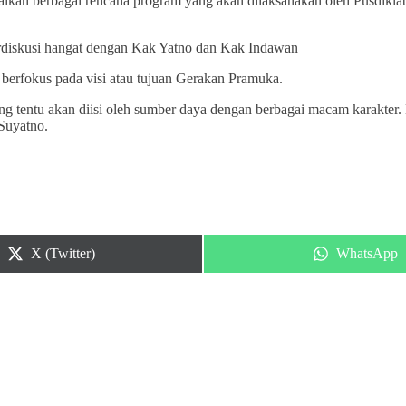
an berbagai rencana program yang akan dilaksanakan oleh Pusdiklat
erdiskusi hangat dengan Kak Yatno dan Kak Indawan
erfokus pada visi atau tujuan Gerakan Pramuka.
g tentu akan diisi oleh sumber daya dengan berbagai macam karakter.
Suyatno.
Share
Share
X (Twitter)
WhatsApp
on
on