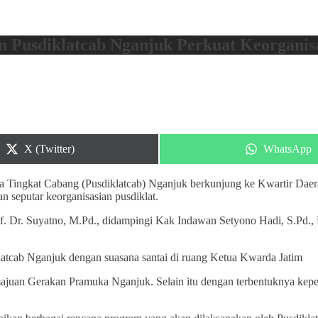
 Pusdiklatcab Nganjuk Perkuat Keorganis
Share
Share
X (Twitter)
WhatsApp
on
on
ka Tingkat Cabang (Pusdiklatcab) Nganjuk berkunjung ke Kwartir Da
n seputar keorganisasian pusdiklat.
of. Dr. Suyatno, M.Pd., didampingi Kak Indawan Setyono Hadi, S.Pd
tcab Nganjuk dengan suasana santai di ruang Ketua Kwarda Jatim
majuan Gerakan Pramuka Nganjuk. Selain itu dengan terbentuknya ke