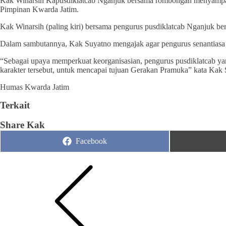
Kak Winarsih Kapusdiklatcab Nganjuk bersama rombongan menyampaik
Pimpinan Kwarda Jatim.
Kak Winarsih (paling kiri) bersama pengurus pusdiklatcab Nganjuk b
Dalam sambutannya, Kak Suyatno mengajak agar pengurus senantiasa b
“Sebagai upaya memperkuat keorganisasian, pengurus pusdiklatcab yan
karakter tersebut, untuk mencapai tujuan Gerakan Pramuka” kata Kak 
Humas Kwarda Jatim
Terkait
Share Kak
Share
Facebook
on