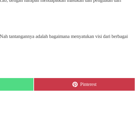
cab, dengan harapan mendapatkan masukan dan penguatan dari
 Nah tantangannya adalah bagaimana menyatukan visi dari berbagai
Share
Pinterest
on