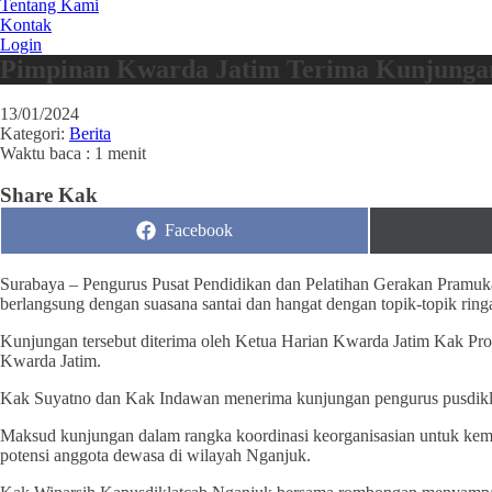
Tentang Kami
Kontak
Login
Pimpinan Kwarda Jatim Terima Kunjungan
13/01/2024
Kategori:
Berita
Waktu baca : 1 menit
Share Kak
Share
Facebook
on
Surabaya – Pengurus Pusat Pendidikan dan Pelatihan Gerakan Pramu
berlangsung dengan suasana santai dan hangat dengan topik-topik ringa
Kunjungan tersebut diterima oleh Ketua Harian Kwarda Jatim Kak Pr
Kwarda Jatim.
Kak Suyatno dan Kak Indawan menerima kunjungan pengurus pusdikla
Maksud kunjungan dalam rangka koordinasi keorganisasian untuk ke
potensi anggota dewasa di wilayah Nganjuk.