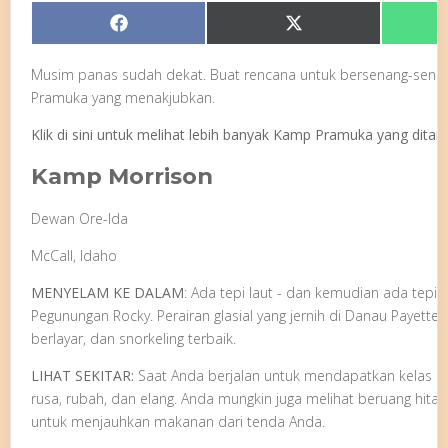
Share
Share
Facebook
X
on
on
(Twitter)
Musim panas sudah dekat. Buat rencana untuk bersenang-sen
Pramuka yang menakjubkan.
Klik di sini untuk melihat lebih banyak Kamp Pramuka yang dita
Kamp Morrison
Dewan Ore-Ida
McCall, Idaho
MENYELAM KE DALAM
:
Ada tepi laut - dan kemudian ada tepi la
Pegunungan Rocky. Perairan glasial yang jernih di Danau Payet
berlayar, dan snorkeling terbaik.
LIHAT SEKITAR:
Saat Anda berjalan untuk mendapatkan kelas l
rusa, rubah, dan elang. Anda mungkin juga melihat beruang hit
untuk menjauhkan makanan dari tenda Anda.