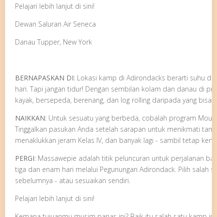
Pelajari lebih lanjut di sini!
Dewan Saluran Air Seneca
Danau Tupper, New York
BERNAPASKAN DI:
Lokasi kamp di Adirondacks berarti suhu din
hari. Tapi jangan tidur! Dengan sembilan kolam dan danau di pr
kayak, bersepeda, berenang, dan log rolling daripada yang bis
NAIKKAN:
Untuk sesuatu yang berbeda, cobalah program Mounta
Tinggalkan pasukan Anda setelah sarapan untuk menikmati tama
menaklukkan jeram Kelas IV, dan banyak lagi - sambil tetap ke
PERGI:
Massawepie adalah titik peluncuran untuk perjalanan b
tiga dan enam hari melalui Pegunungan Adirondack. Pilih salah sa
sebelumnya - atau sesuaikan sendiri.
Pelajari lebih lanjut di sini!
Kemana tujuanmu musim panas ini? Baik itu salah satu kamp ini a