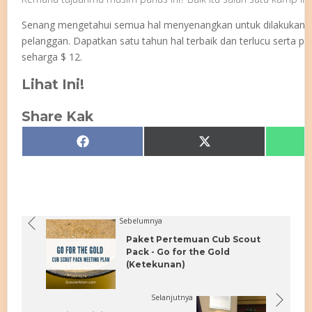
Senang mengetahui semua hal menyenangkan untuk dilakukan? 
pelanggan. Dapatkan satu tahun hal terbaik dan terlucu serta pa
seharga $ 12.
Lihat Ini!
Share Kak
Share
Share
Facebook
X
on
on
(Twitter)
Sebelumnya
Paket Pertemuan Cub Scout
Pack - Go for the Gold
(Ketekunan)
Selanjutnya