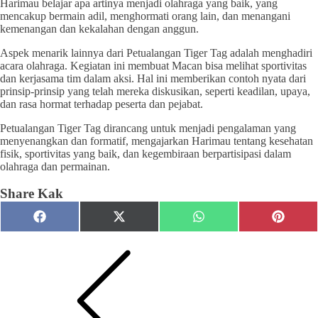
Harimau belajar apa artinya menjadi olahraga yang baik, yang
mencakup bermain adil, menghormati orang lain, dan menangani
kemenangan dan kekalahan dengan anggun.
Aspek menarik lainnya dari Petualangan Tiger Tag adalah menghadiri
acara olahraga. Kegiatan ini membuat Macan bisa melihat sportivitas
dan kerjasama tim dalam aksi. Hal ini memberikan contoh nyata dari
prinsip-prinsip yang telah mereka diskusikan, seperti keadilan, upaya,
dan rasa hormat terhadap peserta dan pejabat.
Petualangan Tiger Tag dirancang untuk menjadi pengalaman yang
menyenangkan dan formatif, mengajarkan Harimau tentang kesehatan
fisik, sportivitas yang baik, dan kegembiraan berpartisipasi dalam
olahraga dan permainan.
Share Kak
Share
Share
Share
Share
Facebook
X
WhatsApp
Pinteres
on
on
on
on
(Twitter)