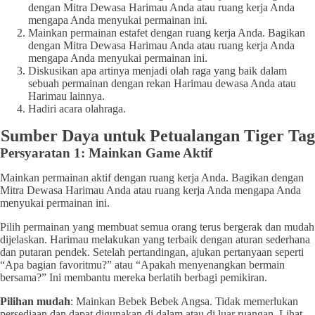
dengan Mitra Dewasa Harimau Anda atau ruang kerja Anda
mengapa Anda menyukai permainan ini.
Mainkan permainan estafet dengan ruang kerja Anda. Bagikan
dengan Mitra Dewasa Harimau Anda atau ruang kerja Anda
mengapa Anda menyukai permainan ini.
Diskusikan apa artinya menjadi olah raga yang baik dalam
sebuah permainan dengan rekan Harimau dewasa Anda atau
Harimau lainnya.
Hadiri acara olahraga.
Sumber Daya untuk Petualangan Tiger Tag
Persyaratan 1: Mainkan Game Aktif
Mainkan permainan aktif dengan ruang kerja Anda. Bagikan dengan
Mitra Dewasa Harimau Anda atau ruang kerja Anda mengapa Anda
menyukai permainan ini.
Pilih permainan yang membuat semua orang terus bergerak dan mudah
dijelaskan. Harimau melakukan yang terbaik dengan aturan sederhana
dan putaran pendek. Setelah pertandingan, ajukan pertanyaan seperti
“Apa bagian favoritmu?” atau “Apakah menyenangkan bermain
bersama?” Ini membantu mereka berlatih berbagi pemikiran.
Pilihan mudah
: Mainkan Bebek Bebek Angsa. Tidak memerlukan
persediaan dan dapat digunakan di dalam atau di luar ruangan. Lihat