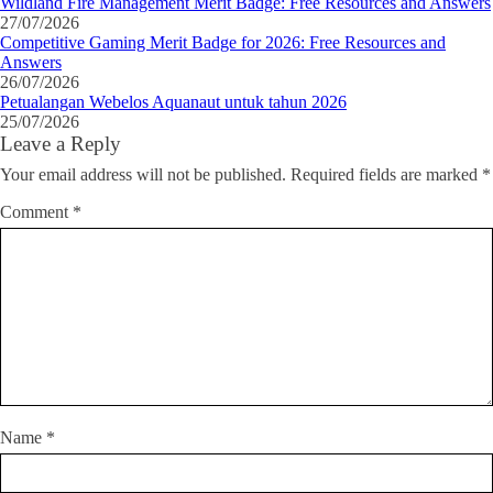
Wildland Fire Management Merit Badge: Free Resources and Answers
27/07/2026
Competitive Gaming Merit Badge for 2026: Free Resources and
Answers
26/07/2026
Petualangan Webelos Aquanaut untuk tahun 2026
25/07/2026
Leave a Reply
Your email address will not be published.
Required fields are marked
*
Comment
*
Name
*