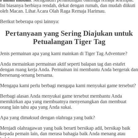
Ini biasanya berbiaya rendah, dekat dengan rumah, dan mudah diikuti
oleh Macan. Lihat Acara Olah Raga Remaja Harimau.
Berikut beberapa opsi lainnya:
Pertanyaan yang Sering Diajukan untuk
Petualangan Tiger Tag
Jenis permainan apa yang kami mainkan di Tiger Tag Adventure?
Anda memainkan permainan aktif seperti balapan tag dan estafet
dengan ruang kerja Anda. Permainan ini membantu Anda bergerak dan
bersenang-senang bersama.
Mengapa kami perlu berbagi mengapa kami menyukai game tersebut?
Berbagi alasan Anda menyukai game tersebut membantu Anda
memikirkan apa yang membuatnya menyenangkan dan membuat
orang lain tahu apa yang Anda sukai.
Apa yang dimaksud dengan olahraga yang baik?
Menjadi olahragawan yang baik berarti bersikap adil, bersikap baik
kepada pemain lain, dan merasa bahagia baik Anda menang atau