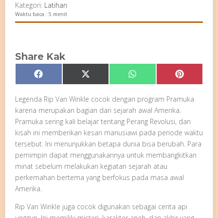
Kategori:
Latihan
Waktu baca : 5 menit
Share Kak
Share
Share
Share
Share
Facebook
X
WhatsApp
Pinterest
on
on
on
on
(Twitter)
Legenda Rip Van Winkle cocok dengan program Pramuka
karena merupakan bagian dari sejarah awal Amerika.
Pramuka sering kali belajar tentang Perang Revolusi, dan
kisah ini memberikan kesan manusiawi pada periode waktu
tersebut. Ini menunjukkan betapa dunia bisa berubah. Para
pemimpin dapat menggunakannya untuk membangkitkan
minat sebelum melakukan kegiatan sejarah atau
perkemahan bertema yang berfokus pada masa awal
Amerika.
Rip Van Winkle juga cocok digunakan sebagai cerita api
unggun. Ini memiliki misteri, karakter aneh, dan akhir yang