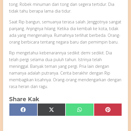
tong. Robek minuman dari tong dan segera tertidur. Dia
tidak tahu berapa lama dia tidur.
Saat Rip bangun, semuanya terasa salah. Jenggotnya sangat
panjang. Anjingnya hilang. Ketika dia kembali ke kota, tidak
ada yang mengenalnya. Rumahnya terlihat berbeda. Orang-
orang berbicara tentang negara baru dan pemimpin baru.
Rip mengetahui kebenarannya sedikit demi sedikit. Dia
telah pergi selama dua puluh tahun. Istrinya telah
meninggal. Banyak teman yang pergi. Pria lain dengan
namanya adalah putranya. Cerita berakhir dengan Rip
membagikan kisahnya. Orang-orang mendengarkan dengan
rasa heran dan ragu.
Share Kak
Share
Share
Share
Share
Facebook
X
WhatsApp
Pinterest
on
on
on
on
(Twitter)