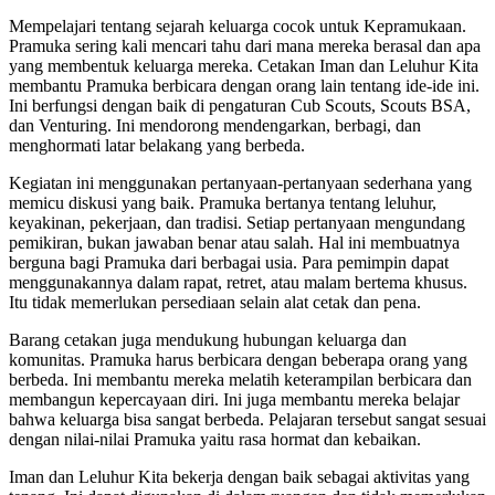
on
on
on
on
(Twitter)
Mempelajari tentang sejarah keluarga cocok untuk Kepramukaan.
Pramuka sering kali mencari tahu dari mana mereka berasal dan apa
yang membentuk keluarga mereka. Cetakan Iman dan Leluhur Kita
membantu Pramuka berbicara dengan orang lain tentang ide-ide ini.
Ini berfungsi dengan baik di pengaturan Cub Scouts, Scouts BSA,
dan Venturing. Ini mendorong mendengarkan, berbagi, dan
menghormati latar belakang yang berbeda.
Kegiatan ini menggunakan pertanyaan-pertanyaan sederhana yang
memicu diskusi yang baik. Pramuka bertanya tentang leluhur,
keyakinan, pekerjaan, dan tradisi. Setiap pertanyaan mengundang
pemikiran, bukan jawaban benar atau salah. Hal ini membuatnya
berguna bagi Pramuka dari berbagai usia. Para pemimpin dapat
menggunakannya dalam rapat, retret, atau malam bertema khusus.
Itu tidak memerlukan persediaan selain alat cetak dan pena.
Barang cetakan juga mendukung hubungan keluarga dan
komunitas. Pramuka harus berbicara dengan beberapa orang yang
berbeda. Ini membantu mereka melatih keterampilan berbicara dan
membangun kepercayaan diri. Ini juga membantu mereka belajar
bahwa keluarga bisa sangat berbeda. Pelajaran tersebut sangat sesuai
dengan nilai-nilai Pramuka yaitu rasa hormat dan kebaikan.
Iman dan Leluhur Kita bekerja dengan baik sebagai aktivitas yang