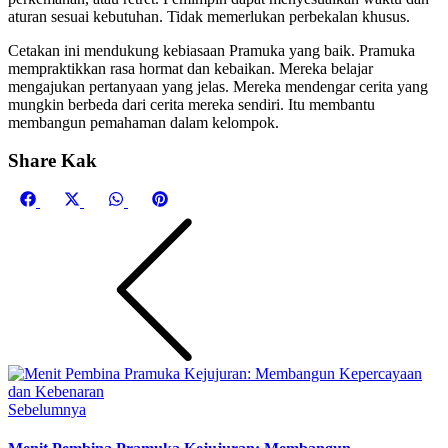
aturan sesuai kebutuhan. Tidak memerlukan perbekalan khusus.
Cetakan ini mendukung kebiasaan Pramuka yang baik. Pramuka
mempraktikkan rasa hormat dan kebaikan. Mereka belajar
mengajukan pertanyaan yang jelas. Mereka mendengar cerita yang
mungkin berbeda dari cerita mereka sendiri. Itu membantu
membangun pemahaman dalam kelompok.
Share Kak
Share
Share
Share
Share
Facebook
X
WhatsApp
Pinterest
on
on
on
on
(Twitter)
Sebelumnya