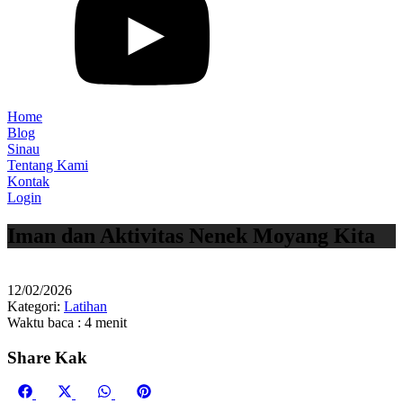
Home
Blog
Sinau
Tentang Kami
Kontak
Login
Iman dan Aktivitas Nenek Moyang Kita
12/02/2026
Kategori:
Latihan
Waktu baca : 4 menit
Share Kak
Share
Share
Share
Share
Facebook
X
WhatsApp
Pinterest