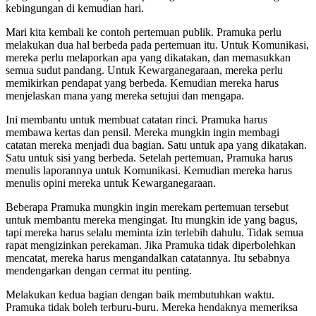
kebingungan di kemudian hari.
Mari kita kembali ke contoh pertemuan publik. Pramuka perlu
melakukan dua hal berbeda pada pertemuan itu. Untuk Komunikasi,
mereka perlu melaporkan apa yang dikatakan, dan memasukkan
semua sudut pandang. Untuk Kewarganegaraan, mereka perlu
memikirkan pendapat yang berbeda. Kemudian mereka harus
menjelaskan mana yang mereka setujui dan mengapa.
Ini membantu untuk membuat catatan rinci. Pramuka harus
membawa kertas dan pensil. Mereka mungkin ingin membagi
catatan mereka menjadi dua bagian. Satu untuk apa yang dikatakan.
Satu untuk sisi yang berbeda. Setelah pertemuan, Pramuka harus
menulis laporannya untuk Komunikasi. Kemudian mereka harus
menulis opini mereka untuk Kewarganegaraan.
Beberapa Pramuka mungkin ingin merekam pertemuan tersebut
untuk membantu mereka mengingat. Itu mungkin ide yang bagus,
tapi mereka harus selalu meminta izin terlebih dahulu. Tidak semua
rapat mengizinkan perekaman. Jika Pramuka tidak diperbolehkan
mencatat, mereka harus mengandalkan catatannya. Itu sebabnya
mendengarkan dengan cermat itu penting.
Melakukan kedua bagian dengan baik membutuhkan waktu.
Pramuka tidak boleh terburu-buru. Mereka hendaknya memeriksa