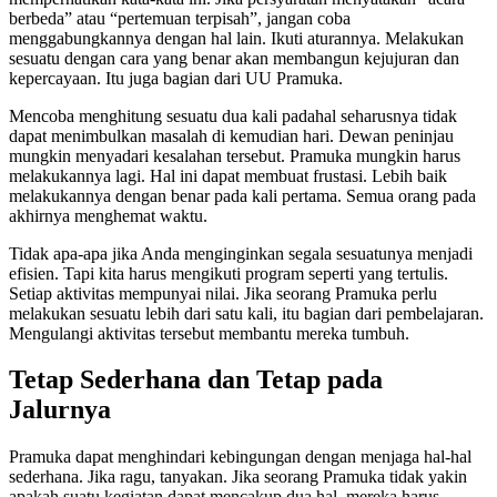
berbeda” atau “pertemuan terpisah”, jangan coba
menggabungkannya dengan hal lain. Ikuti aturannya. Melakukan
sesuatu dengan cara yang benar akan membangun kejujuran dan
kepercayaan. Itu juga bagian dari UU Pramuka.
Mencoba menghitung sesuatu dua kali padahal seharusnya tidak
dapat menimbulkan masalah di kemudian hari. Dewan peninjau
mungkin menyadari kesalahan tersebut. Pramuka mungkin harus
melakukannya lagi. Hal ini dapat membuat frustasi. Lebih baik
melakukannya dengan benar pada kali pertama. Semua orang pada
akhirnya menghemat waktu.
Tidak apa-apa jika Anda menginginkan segala sesuatunya menjadi
efisien. Tapi kita harus mengikuti program seperti yang tertulis.
Setiap aktivitas mempunyai nilai. Jika seorang Pramuka perlu
melakukan sesuatu lebih dari satu kali, itu bagian dari pembelajaran.
Mengulangi aktivitas tersebut membantu mereka tumbuh.
Tetap Sederhana dan Tetap pada
Jalurnya
Pramuka dapat menghindari kebingungan dengan menjaga hal-hal
sederhana. Jika ragu, tanyakan. Jika seorang Pramuka tidak yakin
apakah suatu kegiatan dapat mencakup dua hal, mereka harus