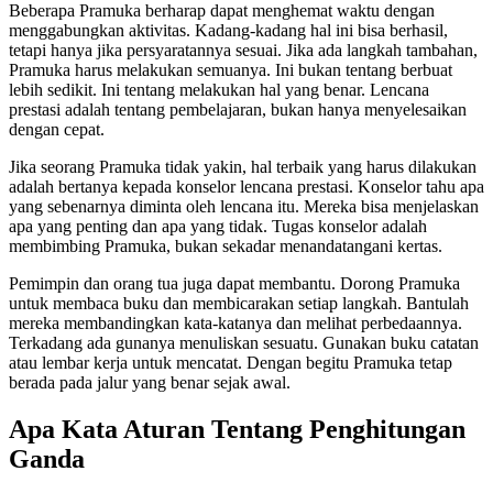
Beberapa Pramuka berharap dapat menghemat waktu dengan
menggabungkan aktivitas. Kadang-kadang hal ini bisa berhasil,
tetapi hanya jika persyaratannya sesuai. Jika ada langkah tambahan,
Pramuka harus melakukan semuanya. Ini bukan tentang berbuat
lebih sedikit. Ini tentang melakukan hal yang benar. Lencana
prestasi adalah tentang pembelajaran, bukan hanya menyelesaikan
dengan cepat.
Jika seorang Pramuka tidak yakin, hal terbaik yang harus dilakukan
adalah bertanya kepada konselor lencana prestasi. Konselor tahu apa
yang sebenarnya diminta oleh lencana itu. Mereka bisa menjelaskan
apa yang penting dan apa yang tidak. Tugas konselor adalah
membimbing Pramuka, bukan sekadar menandatangani kertas.
Pemimpin dan orang tua juga dapat membantu. Dorong Pramuka
untuk membaca buku dan membicarakan setiap langkah. Bantulah
mereka membandingkan kata-katanya dan melihat perbedaannya.
Terkadang ada gunanya menuliskan sesuatu. Gunakan buku catatan
atau lembar kerja untuk mencatat. Dengan begitu Pramuka tetap
berada pada jalur yang benar sejak awal.
Apa Kata Aturan Tentang Penghitungan
Ganda