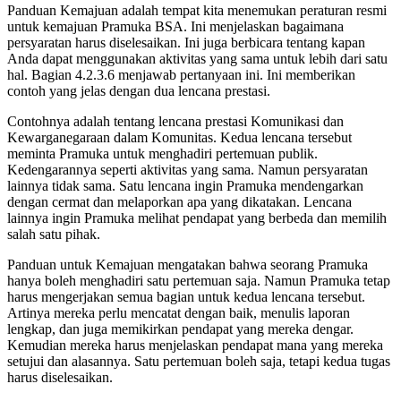
Panduan Kemajuan adalah tempat kita menemukan peraturan resmi
untuk kemajuan Pramuka BSA. Ini menjelaskan bagaimana
persyaratan harus diselesaikan. Ini juga berbicara tentang kapan
Anda dapat menggunakan aktivitas yang sama untuk lebih dari satu
hal. Bagian 4.2.3.6 menjawab pertanyaan ini. Ini memberikan
contoh yang jelas dengan dua lencana prestasi.
Contohnya adalah tentang lencana prestasi Komunikasi dan
Kewarganegaraan dalam Komunitas. Kedua lencana tersebut
meminta Pramuka untuk menghadiri pertemuan publik.
Kedengarannya seperti aktivitas yang sama. Namun persyaratan
lainnya tidak sama. Satu lencana ingin Pramuka mendengarkan
dengan cermat dan melaporkan apa yang dikatakan. Lencana
lainnya ingin Pramuka melihat pendapat yang berbeda dan memilih
salah satu pihak.
Panduan untuk Kemajuan mengatakan bahwa seorang Pramuka
hanya boleh menghadiri satu pertemuan saja. Namun Pramuka tetap
harus mengerjakan semua bagian untuk kedua lencana tersebut.
Artinya mereka perlu mencatat dengan baik, menulis laporan
lengkap, dan juga memikirkan pendapat yang mereka dengar.
Kemudian mereka harus menjelaskan pendapat mana yang mereka
setujui dan alasannya. Satu pertemuan boleh saja, tetapi kedua tugas
harus diselesaikan.