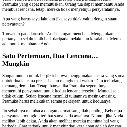
Pramuka yang dapat memutuskan. Orang tua dapat membantu Anda
membuat rencana, tetapi mereka tidak menyetujui persyaratannya.
Apa yang harus saya lakukan jika saya tidak yakin dengan suatu
persyaratan?
Tanyakan pada konselor Anda. Jangan menebak. Mengajukan
pertanyaan selalu lebih baik daripada melakukan kesalahan. Mereka
ada untuk membantu Anda.
Satu Pertemuan, Dua Lencana…
Mungkin
Sangat mudah untuk berpikir bahwa menggunakan acara yang sama
untuk dua lencana prestasi akan menghemat waktu. Dan terkadang
memang demikian. Tetapi hanya jika Pramuka sepenuhnya
memenuhi persyaratan untuk kedua lencana tersebut. Muncul saja
tidak cukup. Setiap lencana memiliki tujuannya masing-masing.
Pramuka harus melakukan semua pekerjaan untuk keduanya.
Itu sebabnya membaca dengan cermat sangatlah penting. Beberapa
persyaratan mungkin terlihat sama pada awalnya. Namun jika Anda
melihat lebih dekat, Anda akan melihat mereka meminta hal yang
berbeda. Cara terbaik untuk menghindari kesalahan adalah dengan