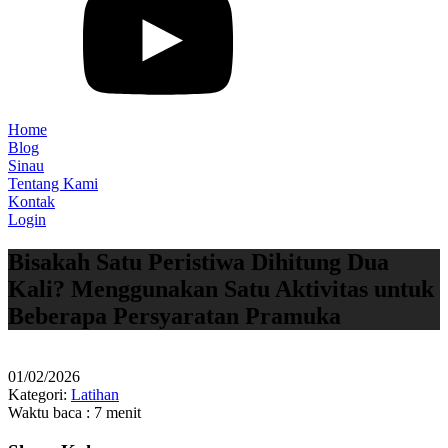
Home
Blog
Sinau
Tentang Kami
Kontak
Login
Bisakah Satu Peristiwa Dihitung Dua
Kali? Menggunakan Satu Aktivitas untuk
Beberapa Persyaratan Pramuka
01/02/2026
Kategori:
Latihan
Waktu baca : 7 menit