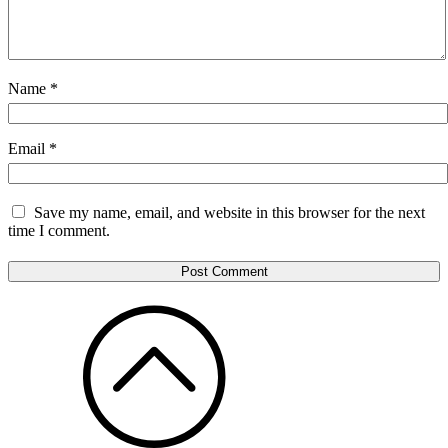
Name
*
Email
*
Save my name, email, and website in this browser for the next
time I comment.