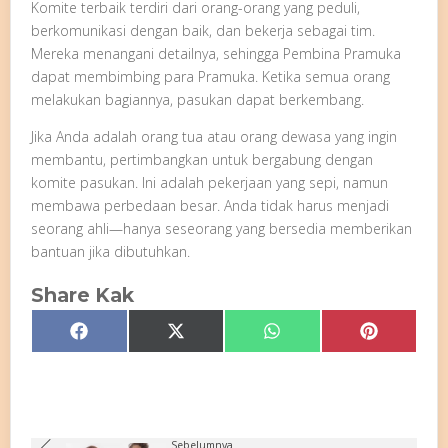
Komite terbaik terdiri dari orang-orang yang peduli,
berkomunikasi dengan baik, dan bekerja sebagai tim.
Mereka menangani detailnya, sehingga Pembina Pramuka
dapat membimbing para Pramuka. Ketika semua orang
melakukan bagiannya, pasukan dapat berkembang.
Jika Anda adalah orang tua atau orang dewasa yang ingin
membantu, pertimbangkan untuk bergabung dengan
komite pasukan. Ini adalah pekerjaan yang sepi, namun
membawa perbedaan besar. Anda tidak harus menjadi
seorang ahli—hanya seseorang yang bersedia memberikan
bantuan jika dibutuhkan.
Share Kak
Share
Share
Share
Share
Facebook
X
WhatsApp
Pinterest
on
on
on
on
(Twitter)
Sebelumnya