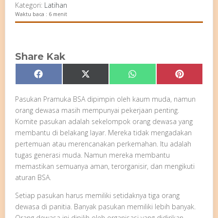
Kategori:
Latihan
Waktu baca : 6 menit
Share Kak
Share
Share
Share
Share
Facebook
X
WhatsApp
Pinterest
on
on
on
on
(Twitter)
Pasukan Pramuka BSA dipimpin oleh kaum muda, namun
orang dewasa masih mempunyai pekerjaan penting.
Komite pasukan adalah sekelompok orang dewasa yang
membantu di belakang layar. Mereka tidak mengadakan
pertemuan atau merencanakan perkemahan. Itu adalah
tugas generasi muda. Namun mereka membantu
memastikan semuanya aman, terorganisir, dan mengikuti
aturan BSA.
Setiap pasukan harus memiliki setidaknya tiga orang
dewasa di panitia. Banyak pasukan memiliki lebih banyak.
Orang dewasa ini dipilih oleh organisasi yang didirikan.