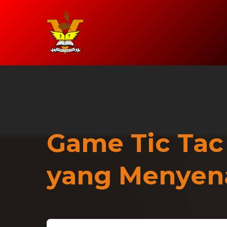
Game Tic Tac
yang Menyen