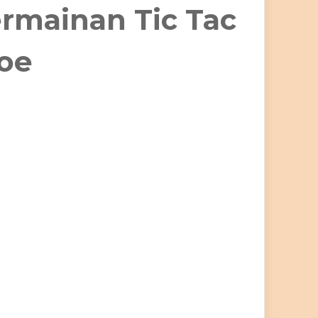
rmainan Tic Tac
oe