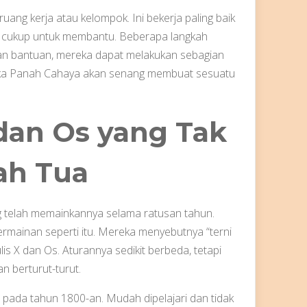
uang kerja atau kelompok. Ini bekerja paling baik
 cukup untuk membantu. Beberapa langkah
an bantuan, mereka dapat melakukan sebagian
uka Panah Cahaya akan senang membuat sesuatu
dan Os yang Tak
ah Tua
g telah memainkannya selama ratusan tahun.
mainan seperti itu. Mereka menyebutnya “terni
lis X dan Os. Aturannya sedikit berbeda, tetapi
 berturut-turut.
r pada tahun 1800-an. Mudah dipelajari dan tidak