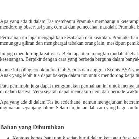
Apa yang ada di dalam Tas membantu Pramuka membangun keterampilan
mendorong observasi yang cermat dan pemecahan masalah. Pramuka belaj
Permainan ini juga mengajarkan kesabaran dan keadilan. Pramuka har
menunggu giliran dan menghargai tebakan orang lain, meskipun pemik
Ini juga mendorong kreativitas. Beberapa item mungkin mudah diteb
kesenangan. Berpikir dengan cara yang berbeda berguna dalam banya
Game ini paling cocok untuk Cub Scouts dan anggota Scouts BSA yan
Anak yang lebih tua dapat bekerja dalam tim untuk mendorong kerja t
Para pemimpin juga dapat menggunakan permainan ini untuk mengajarkan
di dalam tasnya. Versi sejarah dapat mencakup item dari periode waktu 
Apa yang ada di dalam Tas itu sederhana, namun mengajarkan keteramp
digunakan sepanjang tahun. Selain itu, ini adalah cara yang bagus un
Bahan yang Dibutuhkan
Kantong kertas (satu untuk setiap huruf dalam kata atau frasa yan