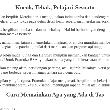
Kocok, Tebak, Pelajari Sesuatu
 berpikir. Mereka harus menggunakan indra peraba dan pendengaranny
ar untuk fokus pada detail-detail kecil, seperti saat mereka melacak
us bergiliran meraba tas dan menebaknya. Hal ini berhubungan denga
iran mereka berbeda.
ak, namun item lainnya memerlukan imajinasi. Pramuka mungkin membe
k kegiatan kepanduan, mulai dari merencanakan program api unggun h
g lebih muda. Singa dan Harimau mungkin memerlukan bantuan untuk 
im. Untuk Pramuka BSA, gunakan benda yang lebih keras atau biarkan m
 tentang alam, pertolongan pertama, atau sejarah. Misalnya, versi per
yang berbeda, seperti mainan tentara atau pena bulu.
ilan yang berguna. Pramuka belajar mengamati, berpikir, dan bekerja
tuk membuat pramuka sibuk sambil menunggu rapat dimulai atau diakhiri
Cara Memainkan Apa yang Ada di Tas
g dipilih)