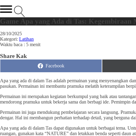
Game Apa yang Ada di Tas: Kegembiraan 
28/10/2025
Kategori:
Latihan
Waktu baca : 5 menit
Share Kak
Share
Facebook
on
Apa yang ada di dalam Tas adalah permainan yang menyenangkan dan 
pasukan. Permainan ini membantu pramuka melatih keterampilan berpi
Permainan ini merupakan kegiatan berkumpul yang baik atau tantangan 
mendorong pramuka untuk bekerja sama dan berbagi ide. Pemimpin dapa
Permainan ini juga mendukung pembelajaran secara langsung. Pramuka
dengar. Hal ini membangun perhatian terhadap detail, yang berguna da
Apa yang ada di dalam Tas dapat digunakan untuk berbagai tema. Untu
ruangan, gunakan kata “NATURE” dan letakkan benda seperti daun ata