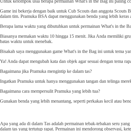
Untuk kelompok usia berapa permainan What's in the Bag ini paling c
Game ini bekerja dengan baik untuk Cub Scouts dan anggota Scouts 
dalam tim. Pramuka BSA dapat menggunakan benda yang lebih keras at
Berapa lama waktu yang dibutuhkan untuk permainan What's in the B
Biasanya memakan waktu 10 hingga 15 menit. Jika Anda memiliki gru
batas waktu untuk menebak.
Bisakah saya menggunakan game What's in the Bag ini untuk tema ya
Ya! Anda dapat mengubah kata dan objek agar sesuai dengan tema rapa
Bagaimana jika Pramuka mengintip ke dalam tas?
Ingatkan Pramuka untuk hanya menggunakan tangan dan telinga mereka.
Bagaimana cara mempersulit Pramuka yang lebih tua?
Gunakan benda yang lebih menantang, seperti perkakas kecil atau be
Apa yang ada di dalam Tas adalah permainan tebak-tebakan seru yan
dalam tas yang tertutup rapat. Permainan ini mendorong observasi, ket