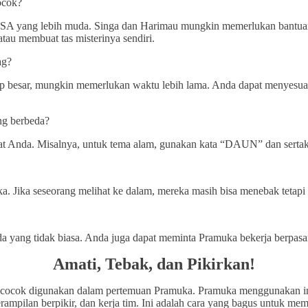
ocok?
BSA yang lebih muda. Singa dan Harimau mungkin memerlukan bantuan
au membuat tas misterinya sendiri.
ag?
p besar, mungkin memerlukan waktu lebih lama. Anda dapat menyesuai
ng berbeda?
t Anda. Misalnya, untuk tema alam, gunakan kata “DAUN” dan sertakan 
 Jika seseorang melihat ke dalam, mereka masih bisa menebak tetapi t
nda yang tidak biasa. Anda juga dapat meminta Pramuka bekerja berpa
Amati, Tebak, dan Pikirkan!
g cocok digunakan dalam pertemuan Pramuka. Pramuka menggunakan in
erampilan berpikir, dan kerja tim. Ini adalah cara yang bagus untuk m