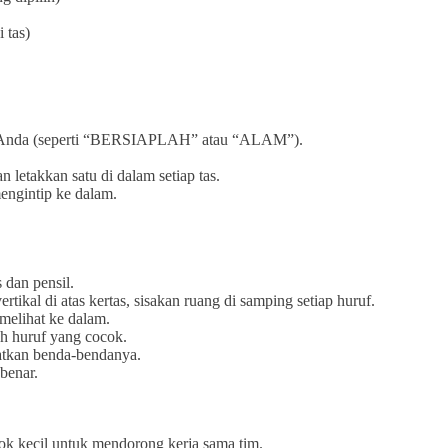
 tas)
uan Anda (seperti “BERSIAPLAH” atau “ALAM”).
letakkan satu di dalam setiap tas.
mengintip ke dalam.
 dan pensil.
rtikal di atas kertas, sisakan ruang di samping setiap huruf.
melihat ke dalam.
ah huruf yang cocok.
hatkan benda-bendanya.
benar.
k kecil untuk mendorong kerja sama tim.