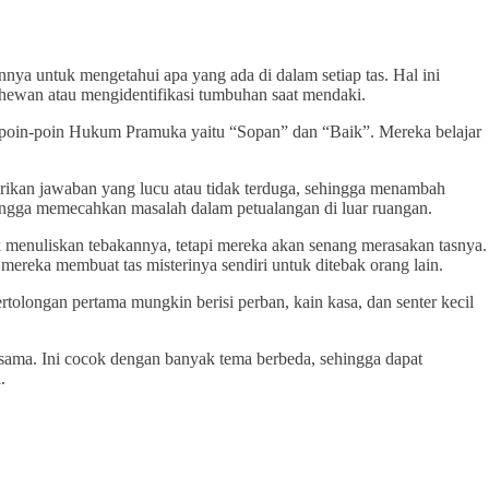
a untuk mengetahui apa yang ada di dalam setiap tas. Hal ini
 hewan atau mengidentifikasi tumbuhan saat mendaki.
n poin-poin Hukum Pramuka yaitu “Sopan” dan “Baik”. Mereka belajar
rikan jawaban yang lucu atau tidak terduga, sehingga menambah
ingga memecahkan masalah dalam petualangan di luar ruangan.
menuliskan tebakannya, tetapi mereka akan senang merasakan tasnya.
ereka membuat tas misterinya sendiri untuk ditebak orang lain.
tolongan pertama mungkin berisi perban, kain kasa, dan senter kecil
 sama. Ini cocok dengan banyak tema berbeda, sehingga dapat
.