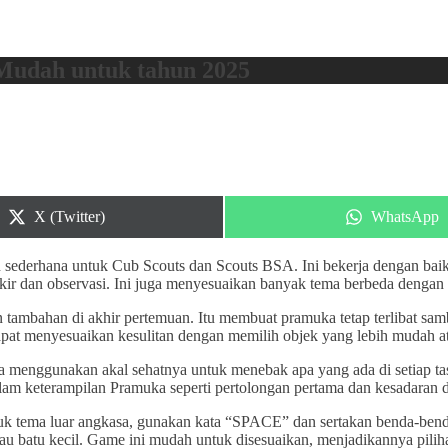
Mudah untuk tahun 2025
Share
Share
X (Twitter)
WhatsApp
on
on
sederhana untuk Cub Scouts dan Scouts BSA. Ini bekerja dengan baik
kir dan observasi. Ini juga menyesuaikan banyak tema berbeda denga
tambahan di akhir pertemuan. Itu membuat pramuka tetap terlibat sambi
t menyesuaikan kesulitan dengan memilih objek yang lebih mudah atau
 menggunakan akal sehatnya untuk menebak apa yang ada di setiap ta
lam keterampilan Pramuka seperti pertolongan pertama dan kesadaran d
k tema luar angkasa, gunakan kata “SPACE” dan sertakan benda-benda s
u batu kecil. Game ini mudah untuk disesuaikan, menjadikannya pilih