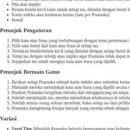
Pita atau staples
Benda-benda kecil (satu untuk setiap tas, dimulai dengan huruf di
Kartu indeks atau lembaran kertas (satu per Pramuka)
Pensil
Petunjuk Pengaturan
Pilih kata atau frasa yang berhubungan dengan tema pertem
Tulis satu huruf dari kata atau frasa di setiap tas.
Temukan benda-benda kecil yang dimulai dengan setiap huruf dan 
Tutup tas dengan selotip atau staples agar Pramuka tidak dapat 
Sejajarkan tas untuk mengeja kata atau frasa yang dipilih.
Petunjuk Bermain Game
Berikan setiap Pramuka sebuah kartu indeks atau selembar kertas
Mintalah mereka menuliskan kata atau frasa yang dipilih secara ve
Biarkan Pramuka bergiliran meraba dan mengguncang tas tanpa 
Setelah menjelajahi tas, mereka menuliskan tebakannya di sebel
Setelah semua orang selesai menebak, buka setiap tas dan perli
Pramuka menghitung berapa banyak yang mereka tebak dengan 
Variasi
Versi Tim:
Mintalah Pramuka bekerja berpasangan atau kelompo