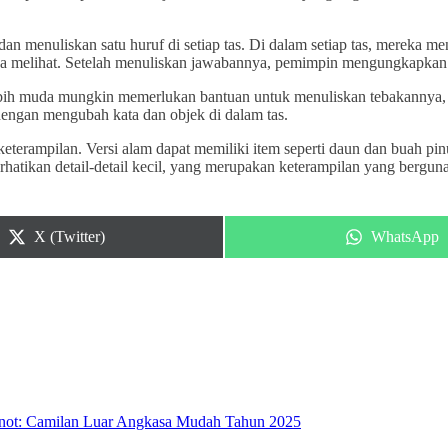
dan menuliskan satu huruf di setiap tas. Di dalam setiap tas, mereka
a melihat. Setelah menuliskan jawabannya, pemimpin mengungkapkan
 lebih muda mungkin memerlukan bantuan untuk menuliskan tebakannya
a dengan mengubah kata dan objek di dalam tas.
erampilan. Versi alam dapat memiliki item seperti daun dan buah pin
hatikan detail-detail kecil, yang merupakan keterampilan yang bergu
Share
Share
X (Twitter)
WhatsApp
on
on