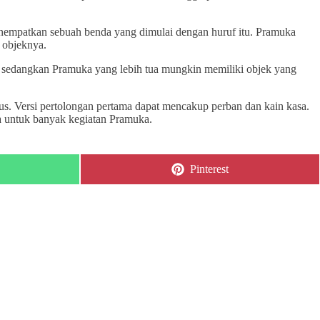
 menempatkan sebuah benda yang dimulai dengan huruf itu. Pramuka
 objeknya.
, sedangkan Pramuka yang lebih tua mungkin memiliki objek yang
us. Versi pertolongan pertama dapat mencakup perban dan kain kasa.
na untuk banyak kegiatan Pramuka.
Share
Pinterest
on