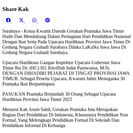
Share Kak
Share
Share
Share
Share
on
on
on
on
Surabaya - Ketua Kwartir Daerah Gerakan Pramuka Jawa Timur
Facebook
X
WhatsApp
Pinterest
Hadir Dan Mendukung Dalam Peringatan Hari Pendidikan Nasional
(Twitter)
Dengan Ikut Serta Pada Upacara Hardiknas Provinsi Jawa Timur Di
Gedung Negara Grahadi Surabaya Dilaka LaKaNa Jawa Jawa Di
Gedung Negara Grahadi Surabaya.
Upacara Hardiknas Gangan Inspektur Upacara Gubernur Jawa
Timur Ibu Dr. (HC) HJ. Khofifah Indar Parawansa, M.Si.
DENGAN DIHADIRI PEJABAT DI TINGAT PROVINSI JAWA
TIMUR. Sebagai Peserta Upacara, Kwaram Jatim Menugaska 30
Pramuka Ikut Berpartisipasi.
PASUKAN Pramuka Berjumlah 30 Orang Sebagai Upacara
Hardiknas Provinsi Jawa Timur 2025
Menurut Kak Arum Sabil, Gerakan Pramuka Juta Merupakan
Bagian Dari Pendidikan Di Indonesia, Khususnya Pendidikan Non
Formal, Yang Melengkapi Pendidikan Formal Di Sekolah Dan
Pendidikan Informal Di Keluarga.