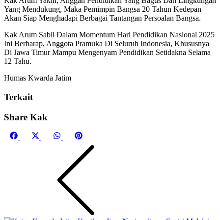
Kak Arum Yakin, Anggan Pendidikan Yang Bagus Dan Lingkungan
Yang Mendukung, Maka Pemimpin Bangsa 20 Tahun Kedepan
Akan Siap Menghadapi Berbagai Tantangan Persoalan Bangsa.
Kak Arum Sabil Dalam Momentum Hari Pendidikan Nasional 2025
Ini Berharap, Anggota Pramuka Di Seluruh Indonesia, Khususnya
Di Jawa Timur Mampu Mengenyam Pendidikan Setidakna Selama
12 Tahu.
Humas Kwarda Jatim
Terkait
Share Kak
Share
Share
Share
Share
on
on
on
on
Facebook
X
WhatsApp
Pinterest
(Twitter)