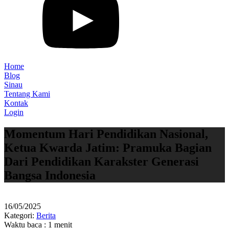
Home
Blog
Sinau
Tentang Kami
Kontak
Login
Momentum Hari Pendidikan Nasional,
Ketua Kwarda Jatim: Pramuka Bagian
Dari Pendidikan Karakster Generasi
Bangsa Indonesia
16/05/2025
Kategori:
Berita
Waktu baca : 1 menit