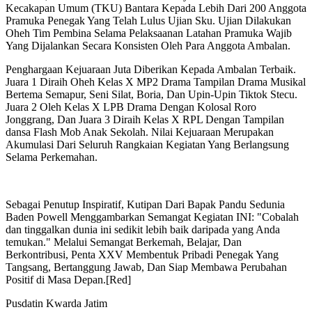
Kecakapan Umum (TKU) Bantara Kepada Lebih Dari 200 Anggota
Pramuka Penegak Yang Telah Lulus Ujian Sku. Ujian Dilakukan
Oheh Tim Pembina Selama Pelaksaanan Latahan Pramuka Wajib
Yang Dijalankan Secara Konsisten Oleh Para Anggota Ambalan.
Penghargaan Kejuaraan Juta Diberikan Kepada Ambalan Terbaik.
Juara 1 Diraih Oheh Kelas X MP2 Drama Tampilan Drama Musikal
Bertema Semapur, Seni Silat, Boria, Dan Upin-Upin Tiktok Stecu.
Juara 2 Oleh Kelas X LPB Drama Dengan Kolosal Roro
Jonggrang, Dan Juara 3 Diraih Kelas X RPL Dengan Tampilan
dansa Flash Mob Anak Sekolah. Nilai Kejuaraan Merupakan
Akumulasi Dari Seluruh Rangkaian Kegiatan Yang Berlangsung
Selama Perkemahan.
Sebagai Penutup Inspiratif, Kutipan Dari Bapak Pandu Sedunia
Baden Powell Menggambarkan Semangat Kegiatan INI: "Cobalah
dan tinggalkan dunia ini sedikit lebih baik daripada yang Anda
temukan." Melalui Semangat Berkemah, Belajar, Dan
Berkontribusi, Penta XXV Membentuk Pribadi Penegak Yang
Tangsang, Bertanggung Jawab, Dan Siap Membawa Perubahan
Positif di Masa Depan.[Red]
Pusdatin Kwarda Jatim