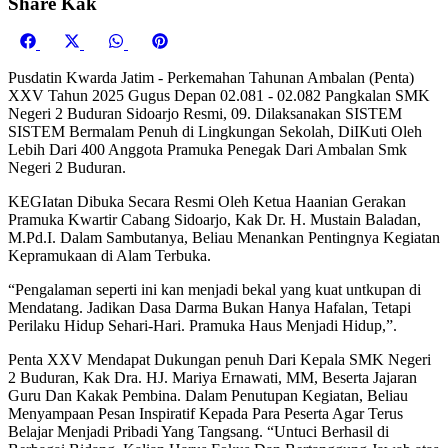
Share Kak
Share
Share
Share
Share
Facebook
X
WhatsApp
Pinterest
on
on
on
on
(Twitter)
Pusdatin Kwarda Jatim - Perkemahan Tahunan Ambalan (Penta)
XXV Tahun 2025 Gugus Depan 02.081 - 02.082 Pangkalan SMK
Negeri 2 Buduran Sidoarjo Resmi, 09. Dilaksanakan SISTEM
SISTEM Bermalam Penuh di Lingkungan Sekolah, DiIKuti Oleh
Lebih Dari 400 Anggota Pramuka Penegak Dari Ambalan Smk
Negeri 2 Buduran.
KEGIatan Dibuka Secara Resmi Oleh Ketua Haanian Gerakan
Pramuka Kwartir Cabang Sidoarjo, Kak Dr. H. Mustain Baladan,
M.Pd.I. Dalam Sambutanya, Beliau Menankan Pentingnya Kegiatan
Kepramukaan di Alam Terbuka.
“Pengalaman seperti ini kan menjadi bekal yang kuat untkupan di
Mendatang. Jadikan Dasa Darma Bukan Hanya Hafalan, Tetapi
Perilaku Hidup Sehari-Hari. Pramuka Haus Menjadi Hidup,”.
Penta XXV Mendapat Dukungan penuh Dari Kepala SMK Negeri
2 Buduran, Kak Dra. HJ. Mariya Ernawati, MM, Beserta Jajaran
Guru Dan Kakak Pembina. Dalam Penutupan Kegiatan, Beliau
Menyampaan Pesan Inspiratif Kepada Para Peserta Agar Terus
Belajar Menjadi Pribadi Yang Tangsang. “Untuci Berhasil di