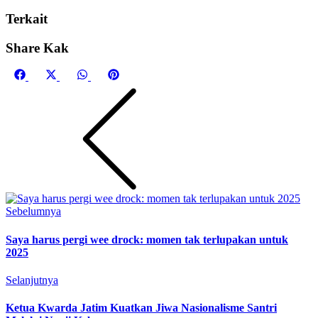
Terkait
Share Kak
Share
Share
Share
Share
Facebook
X
WhatsApp
Pinterest
on
on
on
on
(Twitter)
Sebelumnya
Saya harus pergi wee drock: momen tak terlupakan untuk
2025
Selanjutnya
Ketua Kwarda Jatim Kuatkan Jiwa Nasionalisme Santri