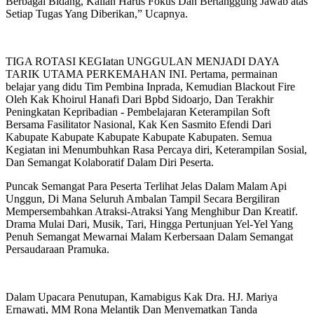
Berbagai Bidang, Kalian Harus Fokus Dan Bertanggung Jawab atas
Setiap Tugas Yang Diberikan,” Ucapnya.
TIGA ROTASI KEGIatan UNGGULAN MENJADI DAYA
TARIK UTAMA PERKEMAHAN INI. Pertama, permainan
belajar yang didu Tim Pembina Inprada, Kemudian Blackout Fire
Oleh Kak Khoirul Hanafi Dari Bpbd Sidoarjo, Dan Terakhir
Peningkatan Kepribadian - Pembelajaran Keterampilan Soft
Bersama Fasilitator Nasional, Kak Ken Sasmito Efendi Dari
Kabupate Kabupate Kabupate Kabupate Kabupaten. Semua
Kegiatan ini Menumbuhkan Rasa Percaya diri, Keterampilan Sosial,
Dan Semangat Kolaboratif Dalam Diri Peserta.
Puncak Semangat Para Peserta Terlihat Jelas Dalam Malam Api
Unggun, Di Mana Seluruh Ambalan Tampil Secara Bergiliran
Mempersembahkan Atraksi-Atraksi Yang Menghibur Dan Kreatif.
Drama Mulai Dari, Musik, Tari, Hingga Pertunjuan Yel-Yel Yang
Penuh Semangat Mewarnai Malam Kerbersaan Dalam Semangat
Persaudaraan Pramuka.
Dalam Upacara Penutupan, Kamabigus Kak Dra. HJ. Mariya
Ernawati, MM Rona Melantik Dan Menyematkan Tanda