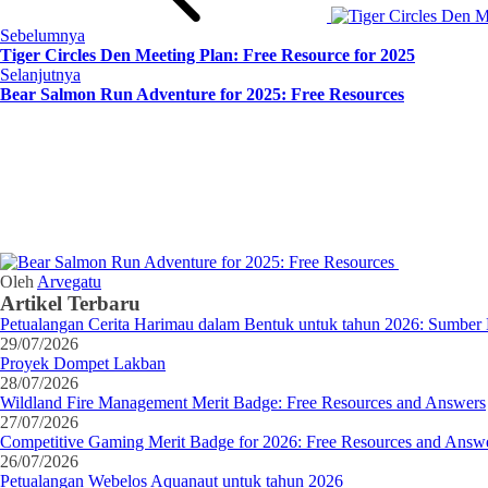
Sebelumnya
Tiger Circles Den Meeting Plan: Free Resource for 2025
Selanjutnya
Bear Salmon Run Adventure for 2025: Free Resources
Oleh
Arvegatu
Artikel Terbaru
Petualangan Cerita Harimau dalam Bentuk untuk tahun 2026: Sumber 
29/07/2026
Proyek Dompet Lakban
28/07/2026
Wildland Fire Management Merit Badge: Free Resources and Answers
27/07/2026
Competitive Gaming Merit Badge for 2026: Free Resources and Answ
26/07/2026
Petualangan Webelos Aquanaut untuk tahun 2026