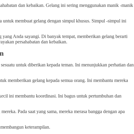
sahabatan dan kebaikan. Gelang ini sering menggunakan manik -manik
 untuk membuat gelang dengan simpul khusus. Simpul -simpul ini
ng yang Anda sayangi. Di banyak tempat, memberikan gelang berarti
rayakan persahabatan dan kebaikan.
n
sesuatu untuk diberikan kepada teman. Ini menunjukkan perhatian dan
 untuk memberikan gelang kepada semua orang. Ini membantu mereka
ecil ini membantu koordinasi. Ini bagus untuk pertumbuhan dan
i mereka. Pada saat yang sama, mereka merasa bangga dengan apa
n membangun keterampilan.