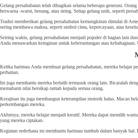
Gelang persahabatan telah dibagikan selama beberapa generasi. Ora
berwarna -warni, benang, atau string. Setiap gelang unik, seperti pers
Tradisi memberikan gelang persahabatan kemungkinan dimulai di Ame
sering membawa makna, seperti simbol cinta, kepercayaan, atau keseti
Seiring waktu, gelang persahabatan menjadi populer di bagian lain d
Anda menawarkan keinginan untuk keberuntungan atau kebahagiaan. U
Ketika harimau Anda membuat gelang persahabatan, mereka belajar pel
perhatian.
Ini juga membantu mereka berlatih termasuk orang lain. Bicaralah d
memahami nilai bersikap ramah kepada semua orang.
Kerajinan itu juga membangun keterampilan motorik halus. Macan bel
perkembangan mereka.
Akhirnya, mereka belajar menjadi kreatif. Mereka dapat memilih war
yang mereka ciptakan.
Kegiatan sederhana ini membantu harimau tumbuh dalam banyak hal. I