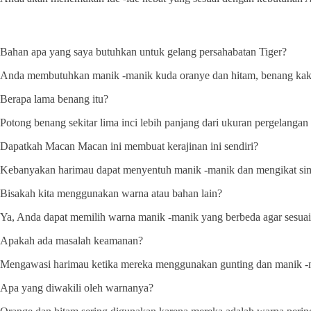
Bahan apa yang saya butuhkan untuk gelang persahabatan Tiger?
Anda membutuhkan manik -manik kuda oranye dan hitam, benang kaku 
Berapa lama benang itu?
Potong benang sekitar lima inci lebih panjang dari ukuran pergelang
Dapatkah Macan Macan ini membuat kerajinan ini sendiri?
Kebanyakan harimau dapat menyentuh manik -manik dan mengikat sim
Bisakah kita menggunakan warna atau bahan lain?
Ya, Anda dapat memilih warna manik -manik yang berbeda agar sesuai
Apakah ada masalah keamanan?
Mengawasi harimau ketika mereka menggunakan gunting dan manik -ma
Apa yang diwakili oleh warnanya?