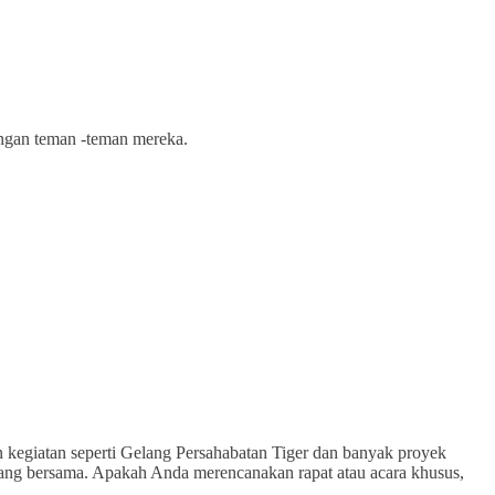
ngan teman -teman mereka.
kegiatan seperti Gelang Persahabatan Tiger dan banyak proyek
ang bersama. Apakah Anda merencanakan rapat atau acara khusus,