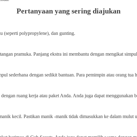
Pertanyaan yang sering diajukan
(seperti polypropylene), dan gunting.
an tangan pramuka. Panjang ekstra ini membantu dengan mengikat simpu
pul sederhana dengan sedikit bantuan. Para pemimpin atau orang tu
 dengan ruang kerja atau paket Anda. Anda juga dapat menggunakan b
nik kecil. Pastikan manik -manik tidak dimasukkan ke dalam mulut u