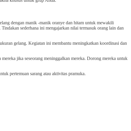
makna khusus untuk grup Anda.
gelang dengan manik -manik oranye dan hitam untuk mewakili
Tindakan sederhana ini mengajarkan nilai termasuk orang lain dan
ukuran gelang. Kegiatan ini membantu meningkatkan koordinasi dan
n mereka jika seseorang meninggalkan mereka. Dorong mereka untuk
ntuk pertemuan sarang atau aktivitas pramuka.