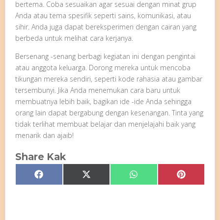
bertema. Coba sesuaikan agar sesuai dengan minat grup
Anda atau tema spesifik seperti sains, komunikasi, atau
sihir. Anda juga dapat bereksperimen dengan cairan yang
berbeda untuk melihat cara kerjanya.
Bersenang -senang berbagi kegiatan ini dengan pengintai
atau anggota keluarga. Dorong mereka untuk mencoba
tikungan mereka sendiri, seperti kode rahasia atau gambar
tersembunyi. Jika Anda menemukan cara baru untuk
membuatnya lebih baik, bagikan ide -ide Anda sehingga
orang lain dapat bergabung dengan kesenangan. Tinta yang
tidak terlihat membuat belajar dan menjelajahi baik yang
menarik dan ajaib!
Share Kak
Share
Share
Share
Share
Facebook
X
WhatsApp
Pinterest
on
on
on
on
(Twitter)