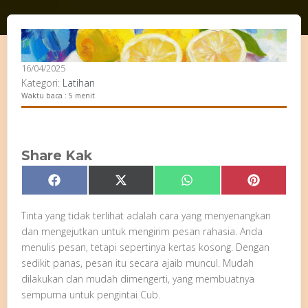
16/04/2025
Kategori:
Latihan
Waktu baca : 5 menit
Share Kak
Share
Share
Share
Share
Facebook
X
WhatsApp
Pinterest
on
on
on
on
(Twitter)
Tinta yang tidak terlihat adalah cara yang menyenangkan
dan mengejutkan untuk mengirim pesan rahasia. Anda
menulis pesan, tetapi sepertinya kertas kosong. Dengan
sedikit panas, pesan itu secara ajaib muncul. Mudah
dilakukan dan mudah dimengerti, yang membuatnya
sempurna untuk pengintai Cub.