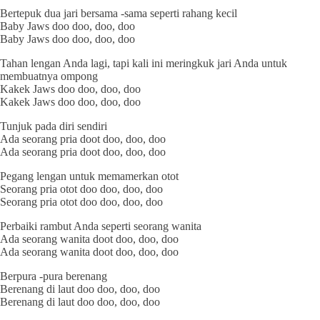
Bertepuk dua jari bersama -sama seperti rahang kecil
Baby Jaws doo doo, doo, doo
Baby Jaws doo doo, doo, doo
Tahan lengan Anda lagi, tapi kali ini meringkuk jari Anda untuk
membuatnya ompong
Kakek Jaws doo doo, doo, doo
Kakek Jaws doo doo, doo, doo
Tunjuk pada diri sendiri
Ada seorang pria doot doo, doo, doo
Ada seorang pria doot doo, doo, doo
Pegang lengan untuk memamerkan otot
Seorang pria otot doo doo, doo, doo
Seorang pria otot doo doo, doo, doo
Perbaiki rambut Anda seperti seorang wanita
Ada seorang wanita doot doo, doo, doo
Ada seorang wanita doot doo, doo, doo
Berpura -pura berenang
Berenang di laut doo doo, doo, doo
Berenang di laut doo doo, doo, doo