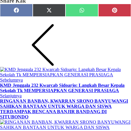
Share Kak
Share
Share
Share
Share
Facebook
X
WhatsApp
Pinteres
on
on
on
on
(Twitter)
Sebelumnya
KMD Jenggala 232 Kwarcab Sidoarjo: Langkah Besar Kepala
Sekolah Tk MEMPERSIAPKAN GENERASI PRASIAGA
Selanjutnya
RINGANAN BANBAN, KWARRAN SRONO BANYUWANGI
SAHIKAN BANTAAN UNTUK WARGA DAN SISWA
TERDAMPAK BENCANA BANJIR BANDANG DI
SITUBONDO