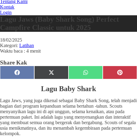
Tentang Kami
Kontak
Login
Lagu Jaws (Baby Shark Song) Perfect
Campfire Classic untuk 2025
18/02/2025
Kategori:
Latihan
Waktu baca : 4 menit
Share Kak
Share
Share
Share
Share
Facebook
X
WhatsApp
Pinteres
on
on
on
on
(Twitter)
Lagu Baby Shark
Lagu Jaws, yang juga dikenal sebagai Baby Shark Song, telah menjadi
bagian dari program kepanduan selama bertahun -tahun. Scouts
menyanyikan lagu ini di api unggun, selama kenaikan, atau pada
pertemuan paket. Ini adalah lagu yang menyenangkan dan interaktif
yang membuat semua orang bergerak dan bergabung. Scouts of segala
usia menikmatinya, dan itu menambah kegembiraan pada pertemuan
kelompok.