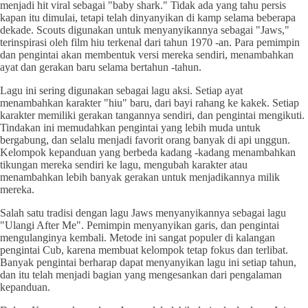
menjadi hit viral sebagai "baby shark." Tidak ada yang tahu persis
kapan itu dimulai, tetapi telah dinyanyikan di kamp selama beberapa
dekade. Scouts digunakan untuk menyanyikannya sebagai "Jaws,"
terinspirasi oleh film hiu terkenal dari tahun 1970 -an. Para pemimpin
dan pengintai akan membentuk versi mereka sendiri, menambahkan
ayat dan gerakan baru selama bertahun -tahun.
Lagu ini sering digunakan sebagai lagu aksi. Setiap ayat
menambahkan karakter "hiu" baru, dari bayi rahang ke kakek. Setiap
karakter memiliki gerakan tangannya sendiri, dan pengintai mengikuti.
Tindakan ini memudahkan pengintai yang lebih muda untuk
bergabung, dan selalu menjadi favorit orang banyak di api unggun.
Kelompok kepanduan yang berbeda kadang -kadang menambahkan
tikungan mereka sendiri ke lagu, mengubah karakter atau
menambahkan lebih banyak gerakan untuk menjadikannya milik
mereka.
Salah satu tradisi dengan lagu Jaws menyanyikannya sebagai lagu
"Ulangi After Me". Pemimpin menyanyikan garis, dan pengintai
mengulanginya kembali. Metode ini sangat populer di kalangan
pengintai Cub, karena membuat kelompok tetap fokus dan terlibat.
Banyak pengintai berharap dapat menyanyikan lagu ini setiap tahun,
dan itu telah menjadi bagian yang mengesankan dari pengalaman
kepanduan.