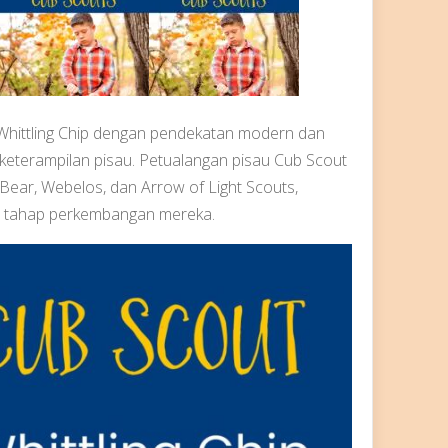
Whittling Chip dengan pendekatan modern dan
eterampilan pisau. Petualangan pisau Cub Scout
Bear, Webelos, dan Arrow of Light Scouts,
n tahap perkembangan mereka.