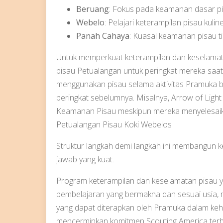
Beruang
: Fokus pada keamanan dasar p
Webelo
: Pelajari keterampilan pisau kuline
Panah Cahaya
: Kuasai keamanan pisau ti
Untuk memperkuat keterampilan dan keselama
pisau Petualangan untuk peringkat mereka saat
menggunakan pisau selama aktivitas Pramuka 
peringkat sebelumnya. Misalnya, Arrow of Ligh
Keamanan Pisau meskipun mereka menyelesaika
Petualangan Pisau Koki Webelos
Struktur langkah demi langkah ini membangun k
jawab yang kuat.
Program keterampilan dan keselamatan pisau 
pembelajaran yang bermakna dan sesuai usia
yang dapat diterapkan oleh Pramuka dalam kehi
mencerminkan komitmen Scouting America terh