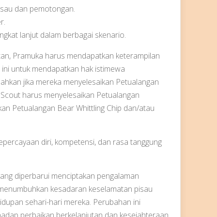
isau dan pemotongan.
r.
ngkat lanjut dalam berbagai skenario.
tan, Pramuka harus mendapatkan keterampilan
 ini untuk mendapatkan hak istimewa
bahkan jika mereka menyelesaikan Petualangan
t Scout harus menyelesaikan Petualangan
n Petualangan Bear Whittling Chip dan/atau
epercayaan diri, kompetensi, dan rasa tanggung
yang diperbarui menciptakan pengalaman
, menumbuhkan kesadaran keselamatan pisau
dupan sehari-hari mereka. Perubahan ini
adap perbaikan berkelanjutan dan kesejahteraan