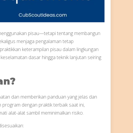
r menggunakan pisau—tetapi tentang membangun
kaligus menjaga pengalaman tetap
ktikkan keterampilan pisau dalam lingkungan
eselamatan dasar hingga teknik lanjutan seiring
an?
amatan dan memberikan panduan yang jelas dan
program dengan praktik terbaik saat ini,
i alat-alat sambil meminimalkan risiko.
disesuaikan: