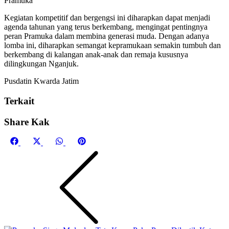
Pramuka
Kegiatan kompetitif dan bergengsi ini diharapkan dapat menjadi
agenda tahunan yang terus berkembang, mengingat pentingnya
peran Pramuka dalam membina generasi muda. Dengan adanya
lomba ini, diharapkan semangat kepramukaan semakin tumbuh dan
berkembang di kalangan anak-anak dan remaja kususnya
dilingkungan Nganjuk.
Pusdatin Kwarda Jatim
Terkait
Share Kak
Share
Share
Share
Share
on
on
on
on
Facebook
X
WhatsApp
Pinterest
(Twitter)