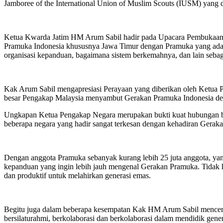
Jamboree of the International Union of Muslim Scouts (IUSM) yang
Ketua Kwarda Jatim HM Arum Sabil hadir pada Upacara Pembukaan ke
Pramuka Indonesia khususnya Jawa Timur dengan Pramuka yang ada 
organisasi kepanduan, bagaimana sistem berkemahnya, dan lain sebag
Kak Arum Sabil mengapresiasi Perayaan yang diberikan oleh Ketua 
besar Pengakap Malaysia menyambut Gerakan Pramuka Indonesia den
Ungkapan Ketua Pengakap Negara merupakan bukti kuat hubungan ba
beberapa negara yang hadir sangat terkesan dengan kehadiran Gerak
Dengan anggota Pramuka sebanyak kurang lebih 25 juta anggota, ya
kepanduan yang ingin lebih jauh mengenal Gerakan Pramuka. Tidak h
dan produktif untuk melahirkan generasi emas.
Begitu juga dalam beberapa kesempatan Kak HM Arum Sabil mencerit
bersilaturahmi, berkolaborasi dan berkolaborasi dalam mendidik gen