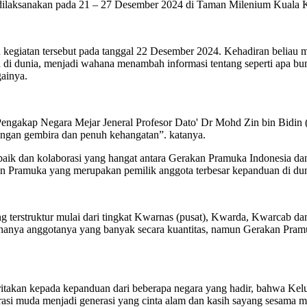
 dilaksanakan pada 21 – 27 Desember 2024 di Taman Milenium Kuala 
giatan tersebut pada tanggal 22 Desember 2024. Kehadiran beliau m
di dunia, menjadi wahana menambah informasi tentang seperti apa b
ainya.
Pengakap Negara Mejar Jeneral Profesor Dato' Dr Mohd Zin bin Bidin
gan gembira dan penuh kehangatan”. katanya.
ik dan kolaborasi yang hangat antara Gerakan Pramuka Indonesia da
an Pramuka yang merupakan pemilik anggota terbesar kepanduan di dun
ng terstruktur mulai dari tingkat Kwarnas (pusat), Kwarda, Kwarcab
anya anggotanya yang banyak secara kuantitas, namun Gerakan Pramuka
akan kepada kepanduan dari beberapa negara yang hadir, bahwa Kelu
erasi muda menjadi generasi yang cinta alam dan kasih sayang sesama 