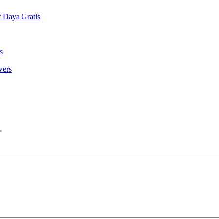
 Daya Gratis
s
wers
*