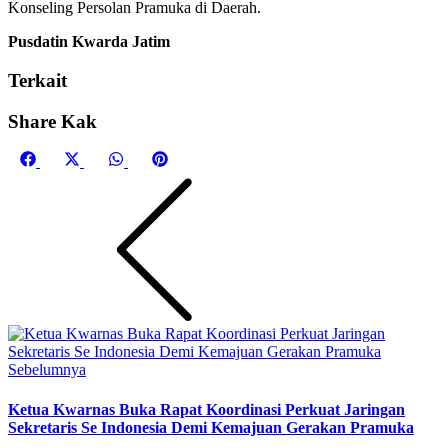
Konseling Persolan Pramuka di Daerah.
Pusdatin Kwarda Jatim
Terkait
Share Kak
Share
Share
Share
Share
Facebook
X
WhatsApp
Pinterest
on
on
on
on
(Twitter)
Sebelumnya
Ketua Kwarnas Buka Rapat Koordinasi Perkuat Jaringan
Sekretaris Se Indonesia Demi Kemajuan Gerakan Pramuka