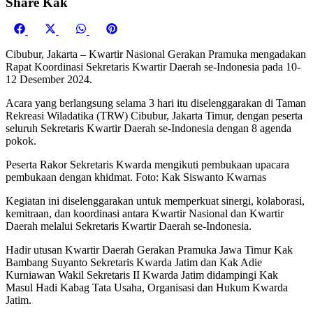
Share Kak
Share
Share
Share
Share
Facebook
X
WhatsApp
Pinterest
on
on
on
on
(Twitter)
Cibubur, Jakarta – Kwartir Nasional Gerakan Pramuka mengadakan
Rapat Koordinasi Sekretaris Kwartir Daerah se-Indonesia pada 10-
12 Desember 2024.
Acara yang berlangsung selama 3 hari itu diselenggarakan di Taman
Rekreasi Wiladatika (TRW) Cibubur, Jakarta Timur, dengan peserta
seluruh Sekretaris Kwartir Daerah se-Indonesia dengan 8 agenda
pokok.
Peserta Rakor Sekretaris Kwarda mengikuti pembukaan upacara
pembukaan dengan khidmat. Foto: Kak Siswanto Kwarnas
Kegiatan ini diselenggarakan untuk memperkuat sinergi, kolaborasi,
kemitraan, dan koordinasi antara Kwartir Nasional dan Kwartir
Daerah melalui Sekretaris Kwartir Daerah se-Indonesia.
Hadir utusan Kwartir Daerah Gerakan Pramuka Jawa Timur Kak
Bambang Suyanto Sekretaris Kwarda Jatim dan Kak Adie
Kurniawan Wakil Sekretaris II Kwarda Jatim didampingi Kak
Masul Hadi Kabag Tata Usaha, Organisasi dan Hukum Kwarda
Jatim.