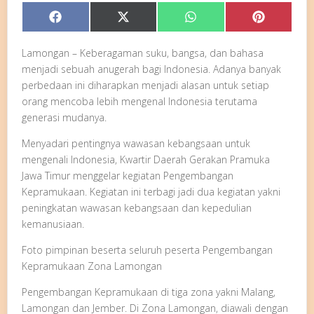
Share
Share
Share
Share
Facebook
X
WhatsApp
Pinterest
on
on
on
on
(Twitter)
Lamongan – Keberagaman suku, bangsa, dan bahasa
menjadi sebuah anugerah bagi Indonesia. Adanya banyak
perbedaan ini diharapkan menjadi alasan untuk setiap
orang mencoba lebih mengenal Indonesia terutama
generasi mudanya.
Menyadari pentingnya wawasan kebangsaan untuk
mengenali Indonesia, Kwartir Daerah Gerakan Pramuka
Jawa Timur menggelar kegiatan Pengembangan
Kepramukaan. Kegiatan ini terbagi jadi dua kegiatan yakni
peningkatan wawasan kebangsaan dan kepedulian
kemanusiaan.
Foto pimpinan beserta seluruh peserta Pengembangan
Kepramukaan Zona Lamongan
Pengembangan Kepramukaan di tiga zona yakni Malang,
Lamongan dan Jember. Di Zona Lamongan, diawali dengan