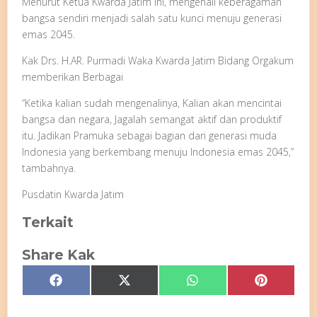
Menurut Ketua Kwarda Jatim ini, mengenali keberagaman
bangsa sendiri menjadi salah satu kunci menuju generasi
emas 2045.
Kak Drs. H.AR. Purmadi Waka Kwarda Jatim Bidang Orgakum
memberikan Berbagai
“Ketika kalian sudah mengenalinya, Kalian akan mencintai
bangsa dan negara, Jagalah semangat aktif dan produktif
itu. Jadikan Pramuka sebagai bagian dari generasi muda
Indonesia yang berkembang menuju Indonesia emas 2045,”
tambahnya.
Pusdatin Kwarda Jatim
Terkait
Share Kak
Share
Share
Share
Share
Facebook
X
WhatsApp
Pinterest
on
on
on
on
(Twitter)