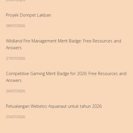
Proyek Dompet Lakban
28/07/2026
Wildland Fire Management Merit Badge: Free Resources and
Answers
27/07/2026
Competitive Gaming Merit Badge for 2026: Free Resources and
Answers
26/07/2026
Petualangan Webelos Aquanaut untuk tahun 2026
25/07/2026