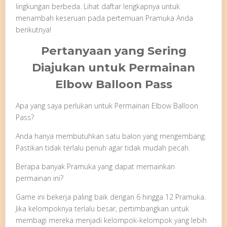
lingkungan berbeda. Lihat daftar lengkapnya untuk
menambah keseruan pada pertemuan Pramuka Anda
berikutnya!
Pertanyaan yang Sering
Diajukan untuk Permainan
Elbow Balloon Pass
Apa yang saya perlukan untuk Permainan Elbow Balloon
Pass?
Anda hanya membutuhkan satu balon yang mengembang.
Pastikan tidak terlalu penuh agar tidak mudah pecah.
Berapa banyak Pramuka yang dapat memainkan
permainan ini?
Game ini bekerja paling baik dengan 6 hingga 12 Pramuka.
Jika kelompoknya terlalu besar, pertimbangkan untuk
membagi mereka menjadi kelompok-kelompok yang lebih