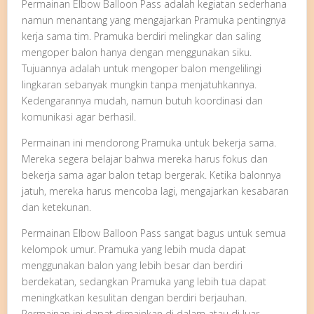
Permainan Elbow Balloon Pass adalah kegiatan sederhana
namun menantang yang mengajarkan Pramuka pentingnya
kerja sama tim. Pramuka berdiri melingkar dan saling
mengoper balon hanya dengan menggunakan siku.
Tujuannya adalah untuk mengoper balon mengelilingi
lingkaran sebanyak mungkin tanpa menjatuhkannya.
Kedengarannya mudah, namun butuh koordinasi dan
komunikasi agar berhasil.
Permainan ini mendorong Pramuka untuk bekerja sama.
Mereka segera belajar bahwa mereka harus fokus dan
bekerja sama agar balon tetap bergerak. Ketika balonnya
jatuh, mereka harus mencoba lagi, mengajarkan kesabaran
dan ketekunan.
Permainan Elbow Balloon Pass sangat bagus untuk semua
kelompok umur. Pramuka yang lebih muda dapat
menggunakan balon yang lebih besar dan berdiri
berdekatan, sedangkan Pramuka yang lebih tua dapat
meningkatkan kesulitan dengan berdiri berjauhan.
Permainan ini dapat dimainkan di dalam atau di luar