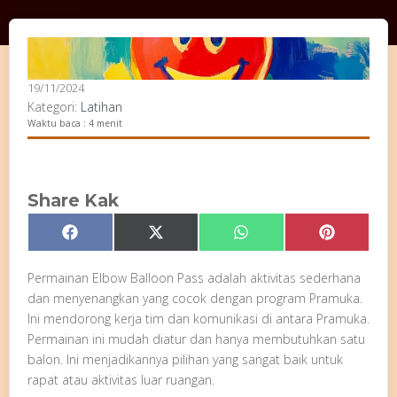
19/11/2024
Kategori:
Latihan
Waktu baca : 4 menit
Share Kak
Share
Share
Share
Share
Facebook
X
WhatsApp
Pinterest
on
on
on
on
(Twitter)
Permainan Elbow Balloon Pass adalah aktivitas sederhana
dan menyenangkan yang cocok dengan program Pramuka.
Ini mendorong kerja tim dan komunikasi di antara Pramuka.
Permainan ini mudah diatur dan hanya membutuhkan satu
balon. Ini menjadikannya pilihan yang sangat baik untuk
rapat atau aktivitas luar ruangan.