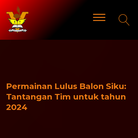
Permainan Lulus Balon Siku:
Tantangan Tim untuk tahun
2024