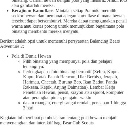
binatang. Carilah hewan dengan pola yang menarik. Ambil foto
atau gambarlah mereka.
Kerajinan Kamuflase
: Mintalah setiap Pramuka memilih
seekor hewan dan membuat adegan kamuflase di mana hewan
tersebut dapat bersembunyi. Mereka dapat menggunakan pensil
warna atau kertas potong untuk menunjukkan bagaimana pola
binatang membantu mereka menyatu.
Berikut adalah opsi untuk memenuhi persyaratan Balancing Bears
Adventure 2:
Pola di Dunia Hewan
Pilih binatang yang mempunyai pola dan pelajari
tentangnya.
Perlengkapan : foto binatang bermotif (Zebra, Kupu-
Kupu, Katak Panah Beracun, Ular Berbisa, Jerapah,
Harimau, Cheetah, Burung Beo, Ikan Badut, Panda
Raksasa, Kepik, Anjing Dalmatian), Lembar Kerja
Penelitian Hewan, pensil, krayon atau spidol, komputer
atau perangkat pintar, pengatur waktu
dalam ruangan, energi sangat rendah, persiapan 1 hingga
3 hari
Kegiatan ini membuat pembelajaran tentang pola hewan menjadi
menyenangkan dan interaktif bagi Bear Cub Scouts.