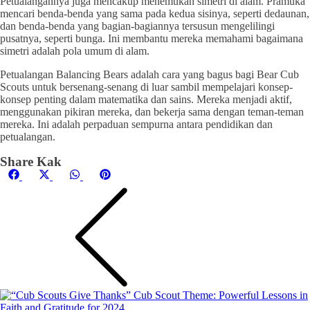
Petualangannya juga mencakup menemukan simetri di alam. Pramuka
mencari benda-benda yang sama pada kedua sisinya, seperti dedaunan,
dan benda-benda yang bagian-bagiannya tersusun mengelilingi
pusatnya, seperti bunga. Ini membantu mereka memahami bagaimana
simetri adalah pola umum di alam.
Petualangan Balancing Bears adalah cara yang bagus bagi Bear Cub
Scouts untuk bersenang-senang di luar sambil mempelajari konsep-
konsep penting dalam matematika dan sains. Mereka menjadi aktif,
menggunakan pikiran mereka, dan bekerja sama dengan teman-teman
mereka. Ini adalah perpaduan sempurna antara pendidikan dan
petualangan.
Share Kak
Share
Share
Share
Share
Facebook
X
WhatsApp
Pinterest
on
on
on
on
(Twitter)