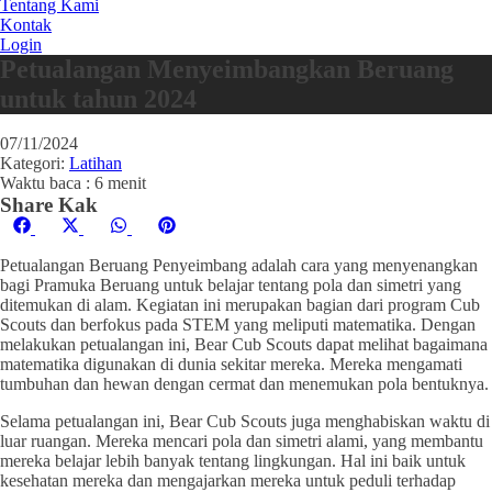
Tentang Kami
Kontak
Login
Petualangan Menyeimbangkan Beruang
untuk tahun 2024
07/11/2024
Kategori:
Latihan
Waktu baca : 6 menit
Share Kak
Share
Share
Share
Share
Facebook
X
WhatsApp
Pinterest
on
on
on
on
(Twitter)
Petualangan Beruang Penyeimbang adalah cara yang menyenangkan
bagi Pramuka Beruang untuk belajar tentang pola dan simetri yang
ditemukan di alam. Kegiatan ini merupakan bagian dari program Cub
Scouts dan berfokus pada STEM yang meliputi matematika. Dengan
melakukan petualangan ini, Bear Cub Scouts dapat melihat bagaimana
matematika digunakan di dunia sekitar mereka. Mereka mengamati
tumbuhan dan hewan dengan cermat dan menemukan pola bentuknya.
Selama petualangan ini, Bear Cub Scouts juga menghabiskan waktu di
luar ruangan. Mereka mencari pola dan simetri alami, yang membantu
mereka belajar lebih banyak tentang lingkungan. Hal ini baik untuk
kesehatan mereka dan mengajarkan mereka untuk peduli terhadap