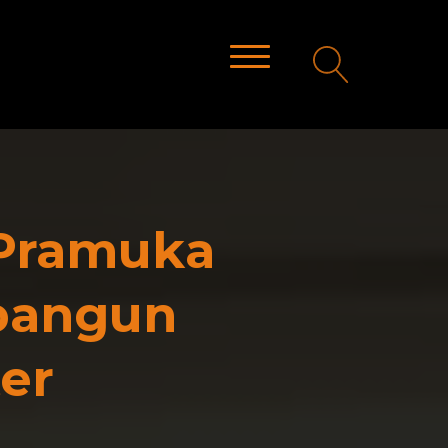
Pramuka
bangun
er