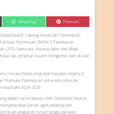
Share
Share
WhatsApp
Pinterest
on
on
amuka Kwartir Cabang (Kwarcab) Pamekasan
 di Aula Pertemuan SMKN 3 Pamekasan.
rah, OPD, Sekretaris Kwarda Jatim, dan Wakil
s Kwarcab, pimpinan kwartir mengomel, dan utusan
u rencana kerja yang telah berjalan selama 5
kan Pramuka Pamekasan untuk lima tahun ke
masa bakti 2024-2029.
ng dalam hal ini diawasi oleh Sekretaris Kwarda
i, menyampaikan pesan agar pelaksanaan
etentuan anggaran rumah tangga gerakan