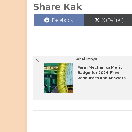
Share Kak
Share
Share
Facebook
X (Twitter)
on
on
Sebelumnya
Farm Mechanics Merit
Badge for 2024: Free
Resources and Answers