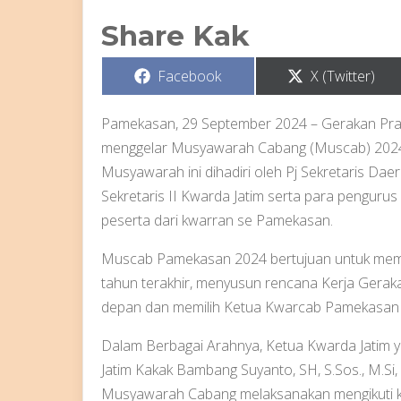
Share Kak
Share
Share
Facebook
X (Twitter)
on
on
Pamekasan, 29 September 2024 – Gerakan Pr
menggelar Musyawarah Cabang (Muscab) 2024
Musyawarah ini dihadiri oleh Pj Sekretaris Dae
Sekretaris II Kwarda Jatim serta para penguru
peserta dari kwarran se Pamekasan.
Muscab Pamekasan 2024 bertujuan untuk memic
tahun terakhir, menyusun rencana Kerja Gera
depan dan memilih Ketua Kwarcab Pamekasan 
Dalam Berbagai Arahnya, Ketua Kwarda Jatim ya
Jatim Kakak Bambang Suyanto, SH, S.Sos., M.S
Musyawarah Cabang melaksanakan mengikuti k