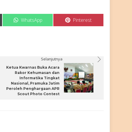
Share
Share
WhatsApp
Pinterest
on
on
Selanjutnya
Ketua Kwarnas Buka Acara
Rakor Kehumasan dan
Informatika Tingkat
Nasional, Pramuka Jatim
Peroleh Penghargaan APR
Scout Photo Contest