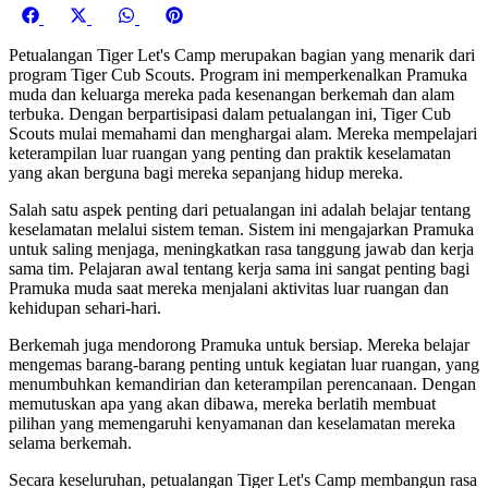
Share
Share
Share
Share
on
on
on
on
Petualangan Tiger Let's Camp merupakan bagian yang menarik dari
Facebook
X
WhatsApp
Pinterest
program Tiger Cub Scouts. Program ini memperkenalkan Pramuka
(Twitter)
muda dan keluarga mereka pada kesenangan berkemah dan alam
terbuka. Dengan berpartisipasi dalam petualangan ini, Tiger Cub
Scouts mulai memahami dan menghargai alam. Mereka mempelajari
keterampilan luar ruangan yang penting dan praktik keselamatan
yang akan berguna bagi mereka sepanjang hidup mereka.
Salah satu aspek penting dari petualangan ini adalah belajar tentang
keselamatan melalui sistem teman. Sistem ini mengajarkan Pramuka
untuk saling menjaga, meningkatkan rasa tanggung jawab dan kerja
sama tim. Pelajaran awal tentang kerja sama ini sangat penting bagi
Pramuka muda saat mereka menjalani aktivitas luar ruangan dan
kehidupan sehari-hari.
Berkemah juga mendorong Pramuka untuk bersiap. Mereka belajar
mengemas barang-barang penting untuk kegiatan luar ruangan, yang
menumbuhkan kemandirian dan keterampilan perencanaan. Dengan
memutuskan apa yang akan dibawa, mereka berlatih membuat
pilihan yang memengaruhi kenyamanan dan keselamatan mereka
selama berkemah.
Secara keseluruhan, petualangan Tiger Let's Camp membangun rasa