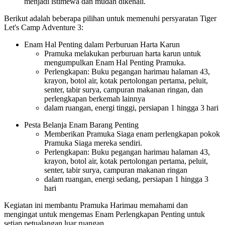
menjadi istimewa dan mudah dikenali.
Berikut adalah beberapa pilihan untuk memenuhi persyaratan Tiger
Let's Camp Adventure 3:
Enam Hal Penting dalam Perburuan Harta Karun
Pramuka melakukan perburuan harta karun untuk
mengumpulkan Enam Hal Penting Pramuka.
Perlengkapan: Buku pegangan harimau halaman 43,
krayon, botol air, kotak pertolongan pertama, peluit,
senter, tabir surya, campuran makanan ringan, dan
perlengkapan berkemah lainnya
dalam ruangan, energi tinggi, persiapan 1 hingga 3 hari
Pesta Belanja Enam Barang Penting
Memberikan Pramuka Siaga enam perlengkapan pokok
Pramuka Siaga mereka sendiri.
Perlengkapan: Buku pegangan harimau halaman 43,
krayon, botol air, kotak pertolongan pertama, peluit,
senter, tabir surya, campuran makanan ringan
dalam ruangan, energi sedang, persiapan 1 hingga 3
hari
Kegiatan ini membantu Pramuka Harimau memahami dan
mengingat untuk mengemas Enam Perlengkapan Penting untuk
setiap petualangan luar ruangan.