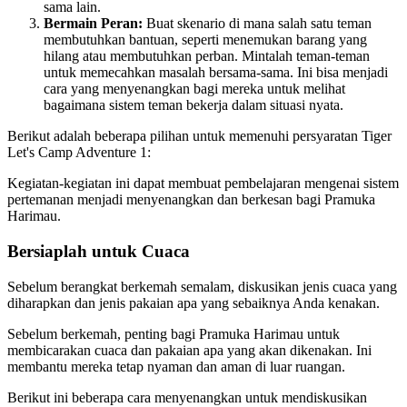
sama lain.
Bermain Peran:
Buat skenario di mana salah satu teman
membutuhkan bantuan, seperti menemukan barang yang
hilang atau membutuhkan perban. Mintalah teman-teman
untuk memecahkan masalah bersama-sama. Ini bisa menjadi
cara yang menyenangkan bagi mereka untuk melihat
bagaimana sistem teman bekerja dalam situasi nyata.
Berikut adalah beberapa pilihan untuk memenuhi persyaratan Tiger
Let's Camp Adventure 1:
Kegiatan-kegiatan ini dapat membuat pembelajaran mengenai sistem
pertemanan menjadi menyenangkan dan berkesan bagi Pramuka
Harimau.
Bersiaplah untuk Cuaca
Sebelum berangkat berkemah semalam, diskusikan jenis cuaca yang
diharapkan dan jenis pakaian apa yang sebaiknya Anda kenakan.
Sebelum berkemah, penting bagi Pramuka Harimau untuk
membicarakan cuaca dan pakaian apa yang akan dikenakan. Ini
membantu mereka tetap nyaman dan aman di luar ruangan.
Berikut ini beberapa cara menyenangkan untuk mendiskusikan