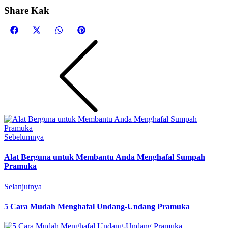
Share Kak
Share
Share
Share
Share
on
on
on
on
Facebook
X
WhatsApp
Pinterest
(Twitter)
Sebelumnya
Alat Berguna untuk Membantu Anda Menghafal Sumpah
Pramuka
Selanjutnya
5 Cara Mudah Menghafal Undang-Undang Pramuka