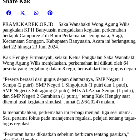
Share Kak
Share
Share
Share
Share
on
on
on
on
PRAMUKAREK.OR.ID – Saka Wanabakti Wong Agung Wilis
Facebook
X
WhatsApp
Pinterest
pangkalan KPH Banyuasin mengadakan kegiatan perkemahan
(Twitter)
bertajuk Camporee 2 di Bumi Perkemahan Jeongmara, Sragi,
Kecamatan Songgon, Kabupaten Banyuasin. Acara ini berlangsung
dari 22 hingga 23 Juni 2024.
Kak Hengky Firmansyah, selaku Ketua Pangkalan Saka Wanabakti
Wong Agung Wilis menjelaskan, perkemahan ini diikuti oleh 64
peserta yang tergabung dalam 8 regu, berasal dari lima gugus depan.
“Peserta berasal dari gugus depan diantaranya, SMP Negeri 1
Sempu (2 putri), SMP Negeri 1 Singojuruh (1 putri dan 1 putri),
SMP Negeri 3 Siliragung (2 putri), MTs Al-Azhar Sempu (1 putri),
dan SMP Negeri 2 Gambiran (1 putri),” terang Kak Hengky saat
ditemui usai kegiatan simulasi, Jumat (22/6/2024) malam.
Ia menambahkan, perkemahan ini terbagi menjadi tiga sesi utama.
Sesi pertama fokus pada manajemen regulasi, pelajari tentang tugas-
tugas regulasi.
“Peraturan harus dikuatkan sebelum berbicara tentang pasukan,”
ujar Kak Hengky.