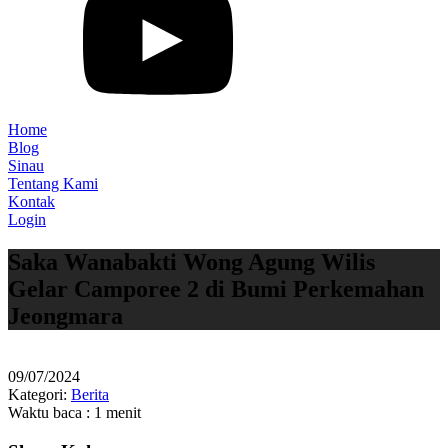
Home
Blog
Sinau
Tentang Kami
Kontak
Login
Saka Wanabakti Wong Agung Wilis
Gelar Camporee 2 di Bumi Perkemahan
Jeongmara
09/07/2024
Kategori:
Berita
Waktu baca : 1 menit