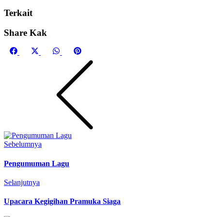
Terkait
Share Kak
Share
Share
Share
Share
on
on
on
on
Facebook
X
WhatsApp
Pinterest
(Twitter)
Sebelumnya
Pengumuman Lagu
Selanjutnya
Upacara Kegigihan Pramuka Siaga