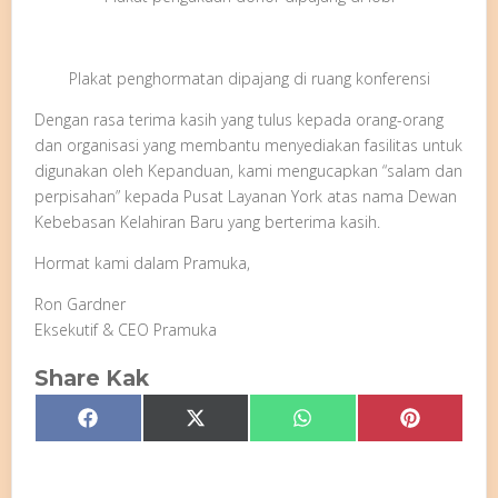
Plakat penghormatan dipajang di ruang konferensi
Dengan rasa terima kasih yang tulus kepada orang-orang
dan organisasi yang membantu menyediakan fasilitas untuk
digunakan oleh Kepanduan, kami mengucapkan “salam dan
perpisahan” kepada Pusat Layanan York atas nama Dewan
Kebebasan Kelahiran Baru yang berterima kasih.
Hormat kami dalam Pramuka,
Ron Gardner
Eksekutif & CEO Pramuka
Share Kak
Share
Share
Share
Share
Facebook
X
WhatsApp
Pinterest
on
on
on
on
(Twitter)