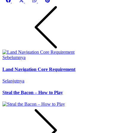
Share
Share
Share
Share
Facebook
X
WhatsApp
Pinterest
on
on
on
on
(Twitter)
Sebelumnya
Land Navigation Core Requirement
Selanjutnya
Steal the Bacon – How to Play