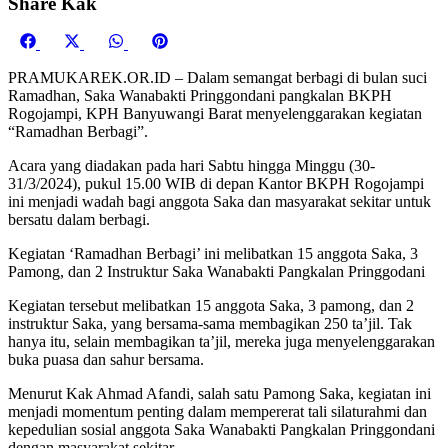
Share Kak
Share
Share
Share
Share
Facebook
X
WhatsApp
Pinterest
on
on
on
on
(Twitter)
PRAMUKAREK.OR.ID – Dalam semangat berbagi di bulan suci
Ramadhan, Saka Wanabakti Pringgondani pangkalan BKPH
Rogojampi, KPH Banyuwangi Barat menyelenggarakan kegiatan
“Ramadhan Berbagi”.
Acara yang diadakan pada hari Sabtu hingga Minggu (30-
31/3/2024), pukul 15.00 WIB di depan Kantor BKPH Rogojampi
ini menjadi wadah bagi anggota Saka dan masyarakat sekitar untuk
bersatu dalam berbagi.
Kegiatan ‘Ramadhan Berbagi’ ini melibatkan 15 anggota Saka, 3
Pamong, dan 2 Instruktur Saka Wanabakti Pangkalan Pringgodani
Kegiatan tersebut melibatkan 15 anggota Saka, 3 pamong, dan 2
instruktur Saka, yang bersama-sama membagikan 250 ta’jil. Tak
hanya itu, selain membagikan ta’jil, mereka juga menyelenggarakan
buka puasa dan sahur bersama.
Menurut Kak Ahmad Afandi, salah satu Pamong Saka, kegiatan ini
menjadi momentum penting dalam mempererat tali silaturahmi dan
kepedulian sosial anggota Saka Wanabakti Pangkalan Pringgondani
dengan masyarakat sekitar.