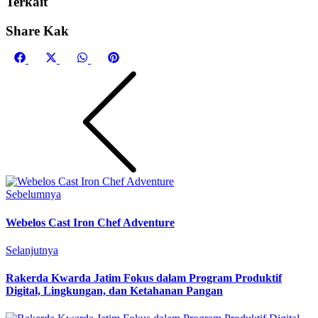
Terkait
Share Kak
Share
Share
Share
Share
on
on
on
on
Facebook
X
WhatsApp
Pinterest
(Twitter)
Sebelumnya
Webelos Cast Iron Chef Adventure
Selanjutnya
Rakerda Kwarda Jatim Fokus dalam Program Produktif
Digital, Lingkungan, dan Ketahanan Pangan