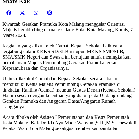
Share Kak
Share
Share
Share
Share
on
on
on
on
Kwarcab Gerakan Pramuka Kota Malang menggelar Orientasi
Facebook
X
WhatsApp
Pinterest
Majelis Pembimbing di ruang sidang Balai Kota Malang, Kamis, 7
(Twitter)
Maret 2024.
Kegiatan yang diikuti oleh Camat, Kepala Sekolah baik yang
tergabung dalam KKKS SD/SLB maupun MKKS SMP/SLB,
SMA/SMK Negeri dan Swasta ini bertujuan untuk meningkatkan
pemahaman Majelis Pembimbing Gerakan Pramuka terkait
Kepramukaan dan Organisasinya.
Untuk diketahui Camat dan Kepala Sekolah secara jabatan
menduduki Ketua Majelis Pembimbing Gerakan Pramuka di
tingkatan Ranting (Camat) maupun Gugus Depan (Kepala Sekolah).
Hal ini sesuai dengan ketentuan yang diatur pada Undang-undang
Gerakan Pramuka dan Anggaran Dasar/Anggaran Rumah
Tangganya.
Acara dibuka oleh Asisten I Pemerintahan dan Kesra Pemerintah
Kota Malang, Kak Dr. Ida Ayu Made Wahyuni,S.H.,M.Si. mewakili
Pejabat Wali Kota Malang sekaligus memberikan sambutan.