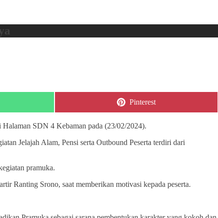
ya
Share
Pinterest
on
i Halaman SDN 4 Kebaman pada (23/02/2024).
tan Jelajah Alam, Pensi serta Outbound Peserta terdiri dari
kegiatan pramuka.
tir Ranting Srono, saat memberikan motivasi kepada peserta.
njadikan Pramuka sebagai sarana pembentukan karakter yang kokoh dan