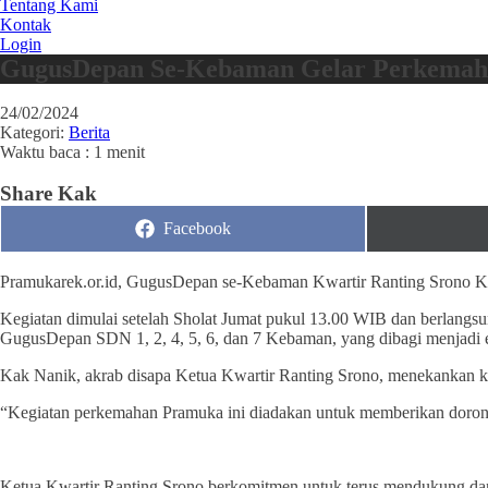
Tentang Kami
Kontak
Login
GugusDepan Se-Kebaman Gelar Perkemaha
24/02/2024
Kategori:
Berita
Waktu baca : 1 menit
Share Kak
Share
Facebook
on
Pramukarek.or.id, GugusDepan se-Kebaman Kwartir Ranting Srono 
Kegiatan dimulai setelah Sholat Jumat pukul 13.00 WIB dan berlangsun
GugusDepan SDN 1, 2, 4, 5, 6, dan 7 Kebaman, yang dibagi menjadi e
Kak Nanik, akrab disapa Ketua Kwartir Ranting Srono, menekankan ke
“Kegiatan perkemahan Pramuka ini diadakan untuk memberikan doronga
Ketua Kwartir Ranting Srono berkomitmen untuk terus mendukung dan m