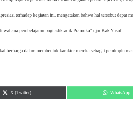
asi terhadap kegiatan ini, mengatakan bahwa hal tersebut dapat men
adi wahana pembelajaran bagi adik-adik Pramuka” ujar Kak Yusuf.
ekal berharga dalam membentuk karakter mereka sebagai pemimpin ma
Share
Share
X (Twitter)
WhatsApp
on
on