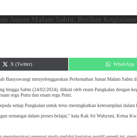
n Jumat Malam Sabtu, Berikut Kegiatann
Share
Share
X (Twitter)
WhatsApp
on
on
Kab Banyuwangi menyelenggarakan Perkemahan Jumat Malam Sabtu d
g hingga Sabtu (24/02/2024), diikuti oleh enam Pangkalan dengan kegia
nam regu Putra dan enam regu Putri.
pada setiap Pangkalan untuk terus meningkatkan keterampilan dalam 
n semangat dalam proses belajar,” kata Kak Sri Wahyuni, Ketua Kwar
enginspirasi generasi muda melalui kegiatan positif seperti ini, me