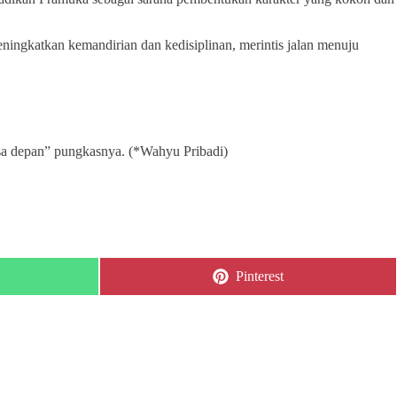
ingkatkan kemandirian dan kedisiplinan, merintis jalan menuju
sa depan” pungkasnya. (*Wahyu Pribadi)
Share
Pinterest
on