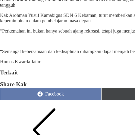
tangguh.
Kak Arohman Yusuf Kamabigus SDN 6 Kebaman, turut memberikan apresi
kepemimpinan dalam pembelajaran masa depan.
“Perkemahan ini bukan hanya sebuah ajang rekreasi, tetapi juga menj
“Semangat kebersamaan dan kedisiplinan diharapkan dapat menjadi b
Humas Kwarda Jatim
Terkait
Share Kak
Share
Facebook
on