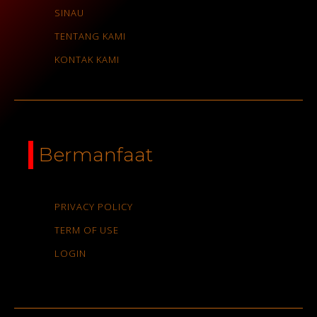
SINAU
TENTANG KAMI
KONTAK KAMI
Bermanfaat
PRIVACY POLICY
TERM OF USE
LOGIN