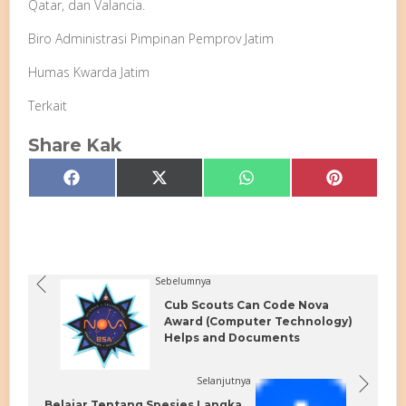
Qatar, dan Valancia.
Biro Administrasi Pimpinan Pemprov Jatim
Humas Kwarda Jatim
Terkait
Share Kak
Share
Share
Share
Share
Facebook
X
WhatsApp
Pinterest
on
on
on
on
(Twitter)
Sebelumnya
Cub Scouts Can Code Nova
Award (Computer Technology)
Helps and Documents
Selanjutnya
Belajar Tentang Spesies Langka