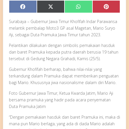
Share
Share
Share
Share
Facebook
X
WhatsApp
Pinterest
on
on
on
on
(Twitter)
Surabaya – Gubernur Jawa Timur Khofifah Indar Parawansa
melantik pembalap Moto3 GP asal Magetan, Mario Suryo
Aji, sebagai Duta Pramuka Jawa Timur tahun 2023.
Pelantikan dilakukan dengan simbolis pemakaian hasduk
dan baret Pramuka kepada putra daerah berusia 19 tahun
tersebut di Gedung Negara Grahadi, Kamis (25/5).
Gubernur Khofifah berharap, bahwa nilai-nilai yang
terkandung dalam Pramuka dapat memberikan penguatan
bagi Mario. Khususnya jiwa nasionalisme dalam diri Mario.
Foto Gubernur Jawa Timur, Ketua Kwarda Jatim, Mario Aji
bersama pramuka yang hadir pada acara penyematan
Duta Pramuka Jatim
“Dengan pemakaian hasduk dan baret Pramuka ini, maka di
mana pun Mario berlaga, yang ada di dada Mario adalah