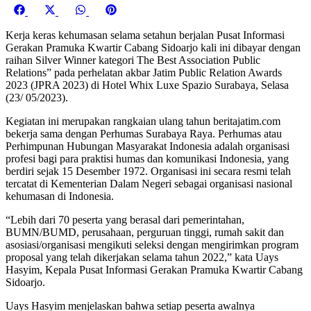
Share
Share
Share
Share
on
on
on
on
Kerja keras kehumasan selama setahun berjalan Pusat Informasi
Facebook
X
WhatsApp
Pinterest
Gerakan Pramuka Kwartir Cabang Sidoarjo kali ini dibayar dengan
(Twitter)
raihan Silver Winner kategori The Best Association Public
Relations” pada perhelatan akbar Jatim Public Relation Awards
2023 (JPRA 2023) di Hotel Whix Luxe Spazio Surabaya, Selasa
(23/ 05/2023).
Kegiatan ini merupakan rangkaian ulang tahun beritajatim.com
bekerja sama dengan Perhumas Surabaya Raya. Perhumas atau
Perhimpunan Hubungan Masyarakat Indonesia adalah organisasi
profesi bagi para praktisi humas dan komunikasi Indonesia, yang
berdiri sejak 15 Desember 1972. Organisasi ini secara resmi telah
tercatat di Kementerian Dalam Negeri sebagai organisasi nasional
kehumasan di Indonesia.
“Lebih dari 70 peserta yang berasal dari pemerintahan,
BUMN/BUMD, perusahaan, perguruan tinggi, rumah sakit dan
asosiasi/organisasi mengikuti seleksi dengan mengirimkan program
proposal yang telah dikerjakan selama tahun 2022,” kata Uays
Hasyim, Kepala Pusat Informasi Gerakan Pramuka Kwartir Cabang
Sidoarjo.
Uays Hasyim menjelaskan bahwa setiap peserta awalnya