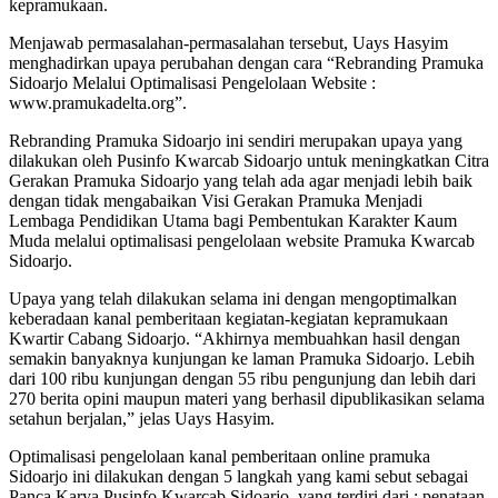
kepramukaan.
Menjawab permasalahan-permasalahan tersebut, Uays Hasyim
menghadirkan upaya perubahan dengan cara “Rebranding Pramuka
Sidoarjo Melalui Optimalisasi Pengelolaan Website :
www.pramukadelta.org”.
Rebranding Pramuka Sidoarjo ini sendiri merupakan upaya yang
dilakukan oleh Pusinfo Kwarcab Sidoarjo untuk meningkatkan Citra
Gerakan Pramuka Sidoarjo yang telah ada agar menjadi lebih baik
dengan tidak mengabaikan Visi Gerakan Pramuka Menjadi
Lembaga Pendidikan Utama bagi Pembentukan Karakter Kaum
Muda melalui optimalisasi pengelolaan website Pramuka Kwarcab
Sidoarjo.
Upaya yang telah dilakukan selama ini dengan mengoptimalkan
keberadaan kanal pemberitaan kegiatan-kegiatan kepramukaan
Kwartir Cabang Sidoarjo. “Akhirnya membuahkan hasil dengan
semakin banyaknya kunjungan ke laman Pramuka Sidoarjo. Lebih
dari 100 ribu kunjungan dengan 55 ribu pengunjung dan lebih dari
270 berita opini maupun materi yang berhasil dipublikasikan selama
setahun berjalan,” jelas Uays Hasyim.
Optimalisasi pengelolaan kanal pemberitaan online pramuka
Sidoarjo ini dilakukan dengan 5 langkah yang kami sebut sebagai
Panca Karya Pusinfo Kwarcab Sidoarjo, yang terdiri dari : penataan