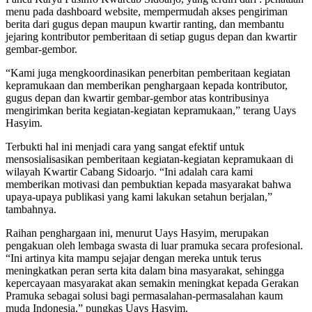
menu pada dashboard website, mempermudah akses pengiriman
berita dari gugus depan maupun kwartir ranting, dan membantu
jejaring kontributor pemberitaan di setiap gugus depan dan kwartir
gembar-gembor.
“Kami juga mengkoordinasikan penerbitan pemberitaan kegiatan
kepramukaan dan memberikan penghargaan kepada kontributor,
gugus depan dan kwartir gembar-gembor atas kontribusinya
mengirimkan berita kegiatan-kegiatan kepramukaan,” terang Uays
Hasyim.
Terbukti hal ini menjadi cara yang sangat efektif untuk
mensosialisasikan pemberitaan kegiatan-kegiatan kepramukaan di
wilayah Kwartir Cabang Sidoarjo. “Ini adalah cara kami
memberikan motivasi dan pembuktian kepada masyarakat bahwa
upaya-upaya publikasi yang kami lakukan setahun berjalan,”
tambahnya.
Raihan penghargaan ini, menurut Uays Hasyim, merupakan
pengakuan oleh lembaga swasta di luar pramuka secara profesional.
“Ini artinya kita mampu sejajar dengan mereka untuk terus
meningkatkan peran serta kita dalam bina masyarakat, sehingga
kepercayaan masyarakat akan semakin meningkat kepada Gerakan
Pramuka sebagai solusi bagi permasalahan-permasalahan kaum
muda Indonesia,” pungkas Uays Hasyim.