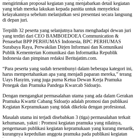
mengirimkan proposal kegiatan yang menjabarkan detail kegiatan
yang telah mereka lakukan kepada panitia untuk menyeleksi
kelayakannya sebelum melanjutkan sesi presentasi secara langsung
di depan juri.
Terpilih 32 peserta yang selanjutnya harus menghadapi dewan juri
yang terdiri dari CEO BAMBOEDOEA Communication &
Penasehat BPP PERHUMAS Indonesia, BPC PERHUMAS
Surabaya Raya, Perwakilan Dirjen Informasi dan Komunikasi
Publik Kementerian Komunikasi dan Informatika Republik
Indonesia dan pimpinan redaksi Beritajatim.com.
“Para peserta yang sudah tersembunyi dalam beberapa kategori ini,
harus mempertahankan apa yang menjadi paparan mereka,” terang
Uays Hasyim, yang juga purna Ketua Dewan Kerja Pramuka
Penegak dan Pramuka Pandega Kwarcab Sidoarjo.
Dengan mengangkat permasalahan utama yang ada dalam Gerakan
Pramuka Kwartir Cabang Sidoarjo adalah promosi dan publikasi
Kegiatan Kepramukaan yang tidak dikelola dengan profesional.
Masalah utama ini terjadi disebabkan 3 (tiga) permasalahan terkait
kehumasan, yakni : Promosi kegiatan pramuka yang nilainya,
pengemasan publikasi kegiatan kepramukaan yang kurang menarik,
kurangnya kepedulian anggota pramuka pada publikasi kegiatan