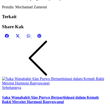
Penulis: Mochamad Zamroni
Terkait
Share Kak
Share
Share
Share
Share
on
on
on
on
Facebook
X
WhatsApp
Pinterest
(Twitter)
Sebelumnya
Saka Wanabakti Alas Purwo Berpartisipasi dalam Kemah
Bakti Merajut Harmoni Banyuwangi