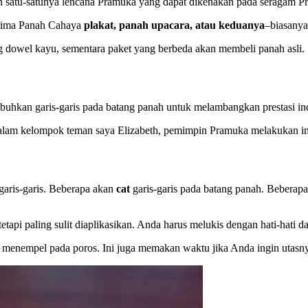
lah satu-satunya lencana Pramuka yang dapat dikenakan pada seragam 
erima Panah Cahaya
plakat, panah upacara, atau keduanya
–biasanya
dowel kayu, sementara paket yang berbeda akan membeli panah asli.
ubuhkan garis-garis pada batang panah untuk melambangkan prestasi i
Dalam kelompok teman saya Elizabeth, pemimpin Pramuka melakukan in
garis-garis. Beberapa akan
cat
garis-garis pada batang panah. Beberap
etapi paling sulit diaplikasikan. Anda harus melukis dengan hati-hati da
nempel pada poros. Ini juga memakan waktu jika Anda ingin utasnya 