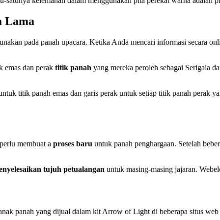
tu-satunya kelemahan dalam menggunakan pita perekat warna adalah pit
am Lama
unakan pada panah upacara. Ketika Anda mencari informasi secara on
k emas dan perak
titik panah
yang mereka peroleh sebagai Serigala 
tuk titik panah emas dan garis perak untuk setiap titik panah perak 
i perlu membuat a
proses baru
untuk panah penghargaan. Setelah beber
enyelesaikan tujuh petualangan
untuk masing-masing jajaran. Webel
ak panah yang dijual dalam kit Arrow of Light di beberapa situs we