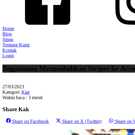
Home
Blog
Sinau
Tentang Kami
Kontak
Login
Bagaimana Menambahkan Stripes ke Arro
27/03/2023
Kategori:
Kiat
Waktu baca : 3 menit
Share Kak
Share on
Facebook
Share on
X (Twitter)
Share on