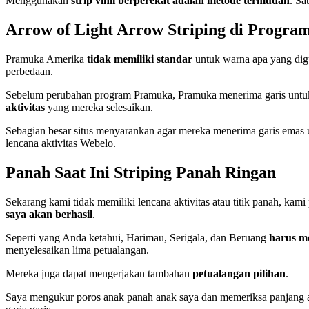
Menggunakan
strip vinil berperekat adalah metode termudah
. Sa
Arrow of Light Arrow Striping di Progr
Pramuka Amerika
tidak memiliki standar
untuk warna apa yang dig
perbedaan.
Sebelum perubahan program Pramuka, Pramuka menerima garis untu
aktivitas
yang mereka selesaikan.
Sebagian besar situs menyarankan agar mereka menerima garis emas un
lencana aktivitas Webelo.
Panah Saat Ini Striping Panah Ringan
Sekarang kami tidak memiliki lencana aktivitas atau titik panah, kam
saya akan berhasil
.
Seperti yang Anda ketahui, Harimau, Serigala, dan Beruang
harus m
menyelesaikan lima petualangan.
Mereka juga dapat mengerjakan tambahan
petualangan pilihan
.
Saya mengukur poros anak panah anak saya dan memeriksa panjang an