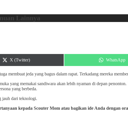
emuan Lainnya
Share
Share
X (Twitter)
WhatsApp
on
on
juga membuat jeda yang bagus dalam rapat. Terkadang mereka memberik
amuka yang memakai sandiwara akan lebih nyaman di depan penonton. 
ersona yang berbeda.
jauh dari teknologi.
rtanyaan kepada Scouter Mom atau bagikan ide Anda dengan ora