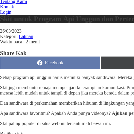
Tentang Kami
Kontak
Login
Skit untuk Program Api Unggun dan Pert
26/03/2023
Kategori:
Latihan
Waktu baca : 2 menit
Share Kak
Share
Facebook
on
Setiap program api unggun harus memiliki banyak sandiwara. Mereka 
Skit juga membantu remaja mempelajari keterampilan komunikasi. Pr
merasa lebih mudah untuk tampil di depan jika mereka berada dalam p
Dan sandiwara di perkemahan memberikan hiburan di lingkungan yang 
Apa sandiwara favoritmu? Apakah Anda punya videonya?
Ajukan pe
Skit paling populer di situs web ini tercantum di bawah ini.
Bagikan ini: