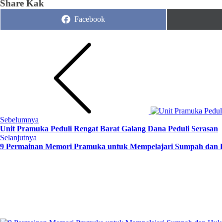
Share Kak
Share
Facebook
on
Sebelumnya
Unit Pramuka Peduli Rengat Barat Galang Dana Peduli Serasan
Selanjutnya
9 Permainan Memori Pramuka untuk Mempelajari Sumpah da