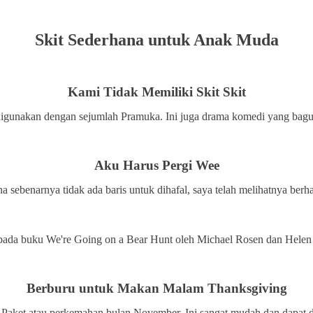
Skit Sederhana untuk Anak Muda
Kami Tidak Memiliki Skit Skit
t digunakan dengan sejumlah Pramuka. Ini juga drama komedi yang ba
Aku Harus Pergi Wee
a sebenarnya tidak ada baris untuk dihafal, saya telah melihatnya ber
n pada buku We're Going on a Bear Hunt oleh Michael Rosen dan Hele
Berburu untuk Makan Malam Thanksgiving
 Paket atau perkemahan bulan November. Ini sangat mudah dan dapat