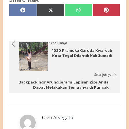
Share
Share
Share
Share
Facebook
X
WhatsApp
Pinterest
on
on
on
on
(Twitter)
Sebelumnya
1020 Pramuka Garuda Kwarcab
Kota Tegal Dilantik Kak Jumadi
Selanjutnya
Backpacking? Arung jeram? Lapisan Zip? Anda
Dapat Melakukan Semuanya di Puncak
Oleh
Arvegatu