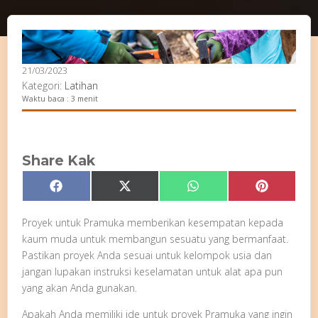
21/03/2023
Kategori:
Latihan
Waktu baca : 3 menit
Share Kak
Share
Share
Share
Share
Facebook
X
WhatsApp
Pinterest
on
on
on
on
(Twitter)
Proyek untuk Pramuka memberikan kesempatan kepada
kaum muda untuk membangun sesuatu yang bermanfaat.
Pastikan proyek Anda sesuai untuk kelompok usia dan
jangan lupakan instruksi keselamatan untuk alat apa pun
yang akan Anda gunakan.
Apakah Anda memiliki ide untuk proyek Pramuka yang ingin