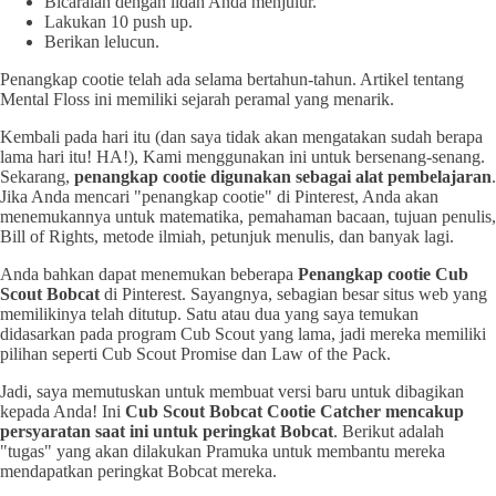
Bicaralah dengan lidah Anda menjulur.
Lakukan 10 push up.
Berikan lelucun.
Penangkap cootie telah ada selama bertahun-tahun. Artikel tentang
Mental Floss ini memiliki sejarah peramal yang menarik.
Kembali pada hari itu (dan saya tidak akan mengatakan sudah berapa
lama hari itu! HA!), Kami menggunakan ini untuk bersenang-senang.
Sekarang,
penangkap cootie digunakan sebagai alat pembelajaran
.
Jika Anda mencari "penangkap cootie" di Pinterest, Anda akan
menemukannya untuk matematika, pemahaman bacaan, tujuan penulis,
Bill of Rights, metode ilmiah, petunjuk menulis, dan banyak lagi.
Anda bahkan dapat menemukan beberapa
Penangkap cootie Cub
Scout Bobcat
di Pinterest. Sayangnya, sebagian besar situs web yang
memilikinya telah ditutup. Satu atau dua yang saya temukan
didasarkan pada program Cub Scout yang lama, jadi mereka memiliki
pilihan seperti Cub Scout Promise dan Law of the Pack.
Jadi, saya memutuskan untuk membuat versi baru untuk dibagikan
kepada Anda! Ini
Cub Scout Bobcat Cootie Catcher mencakup
persyaratan saat ini untuk peringkat Bobcat
. Berikut adalah
"tugas" yang akan dilakukan Pramuka untuk membantu mereka
mendapatkan peringkat Bobcat mereka.