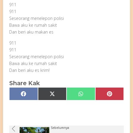
911
911
Seseorang menelepon polisi
Bawa aku ke rumah sakit
Dan beri aku makan es
911
911
Seseorang menelepon polisi
Bawa aku ke rumah sakit
Dan beri aku es krim!
Share Kak
Share
Share
Share
Share
Facebook
X
WhatsApp
Pinterest
on
on
on
on
(Twitter)
Sebelumnya