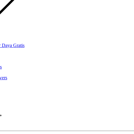
 Daya Gratis
s
wers
*