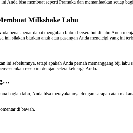
ni Anda bisa membuat seperti Pramuka dan memanfaatkan setiap bagian
 Membuat Milkshake Labu
 Anda benar-benar dapat mengubah bubur berserabut di labu Anda menjad
ya ini, silakan biarkan anak atau pasangan Anda mencicipi yang ini t
an ini sebelumnya, tetapi apakah Anda pernah memanggang biji labu s
nyesuaikan resep ini dengan selera keluarga Anda.
ng…
ua bagian labu, Anda bisa merayakannya dengan sarapan atau makana
komentar di bawah.